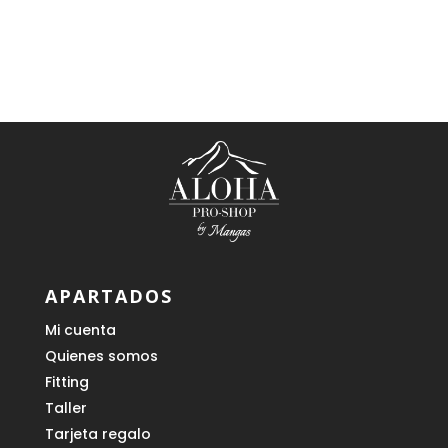
precio
precio
original
actual
era:
es:
129,00 €.
49,00 €.
APARTADOS
Mi cuenta
Quienes somos
Fitting
Taller
Tarjeta regalo