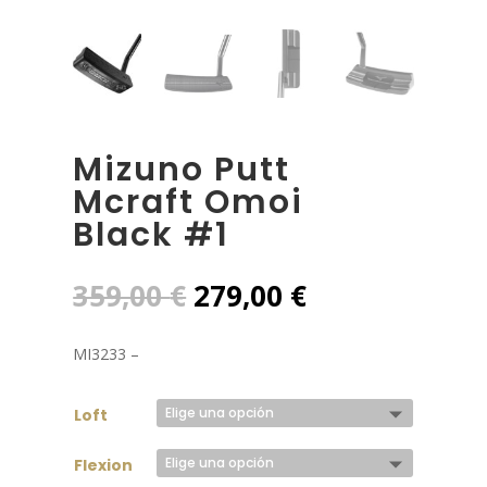
Mizuno Putt
Mcraft Omoi
Black #1
El
El
359,00
€
279,00
€
precio
precio
original
actual
MI3233 –
era:
es:
359,00 €.
279,00 €.
Loft
Flexion