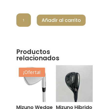
MIZUNO
Añadir al carrito
PUTT
MCRAFT
OMOI
BLACK
#1
cantidad
Productos
relacionados
¡Oferta!
Mizuno Wedge
Mizuno Hibrido