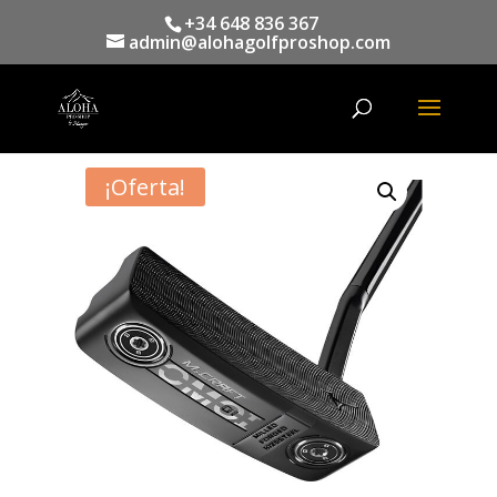
+34 648 836 367
admin@alohagolfproshop.com
Búsqueda
de
productos
¡Oferta!