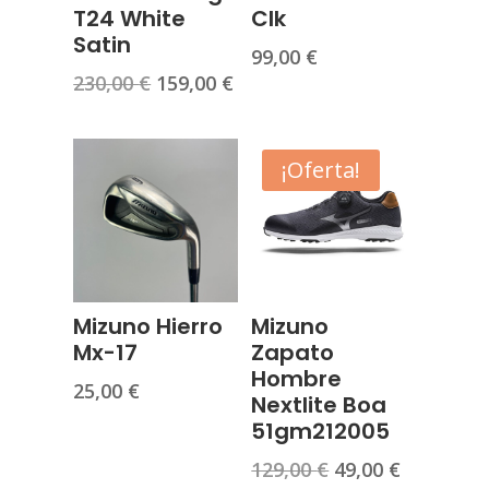
T24 White
Clk
Satin
99,00
€
El
El
230,00
€
159,00
€
precio
precio
original
actual
era:
es:
¡Oferta!
230,00 €.
159,00 €.
Mizuno Hierro
Mizuno
Mx-17
Zapato
Hombre
25,00
€
Nextlite Boa
51gm212005
El
El
129,00
€
49,00
€