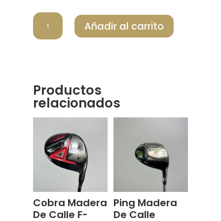
MIZUNO
Añadir al carrito
MADERA
DE
CALLE
ST-
X
220
Productos
cantidad
relacionados
Cobra Madera
Ping Madera
De Calle F-
De Calle