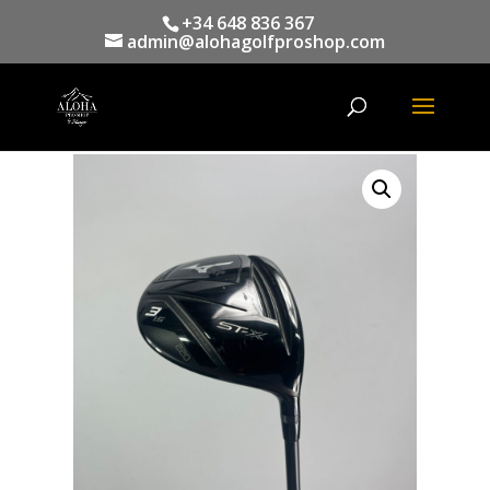
+34 648 836 367
admin@alohagolfproshop.com
Búsqueda
de
productos