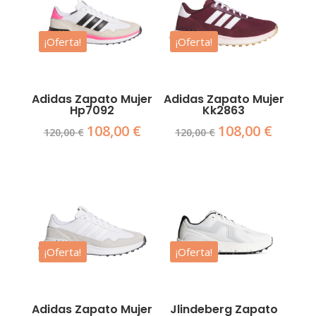
¡Oferta!
¡Oferta!
Adidas Zapato Mujer
Adidas Zapato Mujer
Hp7092
Kk2863
108,00
€
108,00
€
El
El
El
El
120,00
€
120,00
€
precio
precio
precio
precio
original
actual
original
actual
era:
es:
era:
es:
120,00 €.
108,00 €.
120,00 €.
108,00 €.
¡Oferta!
¡Oferta!
Adidas Zapato Mujer
Jlindeberg Zapato