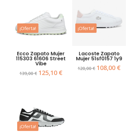
130,00 €.
117,00 €.
140,00 €.
126,00 €.
¡Oferta!
¡Oferta!
Ecco Zapato Mujer
Lacoste Zapato
115303 61606 Street
Mujer 51sf0157 1y9
Vibe
108,00
€
El
El
120,00
€
125,10
€
El
El
139,00
€
precio
precio
precio
precio
original
actual
original
actual
era:
es:
era:
es:
120,00 €.
108,00 €.
139,00 €.
125,10 €.
¡Oferta!