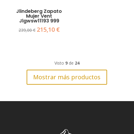
Jlindeberg Zapato
Mujer Vent
Jlgwsw11193 999
215,10
€
El
El
239,00
€
precio
precio
original
actual
era:
es:
239,00 €.
215,10 €.
Visto
9
de
24
Mostrar más productos