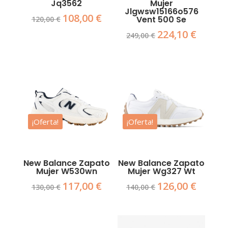
Jq3562
Mujer
Jlgwsw15166o576
108,00
€
El
El
Vent 500 Se
120,00
€
precio
precio
224,10
€
El
El
249,00
€
original
actual
precio
precio
era:
es:
original
actual
120,00 €.
108,00 €.
era:
es:
249,00 €.
224,10 €.
¡Oferta!
¡Oferta!
New Balance Zapato
New Balance Zapato
Mujer W530wn
Mujer Wg327 Wt
117,00
€
126,00
€
El
El
El
El
130,00
€
140,00
€
precio
precio
precio
precio
original
actual
original
actual
era:
es:
era:
es: