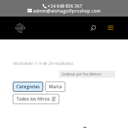
+34 648 836 367
admin@alohagolfproshop.com
Búsqueda
de
productos
Mostrando 1–9 de 24 resultados
Categorías
Marca
Todos los filtros