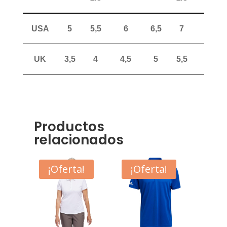
USA
5
5,5
6
6,5
7
7,5
UK
3,5
4
4,5
5
5,5
6
Productos
relacionados
¡Oferta!
¡Oferta!