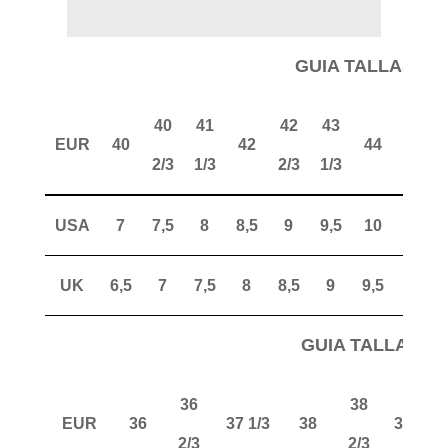
GUIA TALLAS H
40
41
42
43
44
EUR
40
42
44
2/3
1/3
2/3
1/3
2/3
USA
7
7,5
8
8,5
9
9,5
10
10,5
UK
6,5
7
7,5
8
8,5
9
9,5
10
GUIA TALLAS M
36
38
EUR
36
37 1/3
38
39 1/3
2/3
2/3