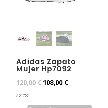
Adidas Zapato
Mujer Hp7092
El
El
120,00
€
108,00
€
precio
precio
original
actual
AD1705 –
era:
es:
120,00 €.
108,00 €.