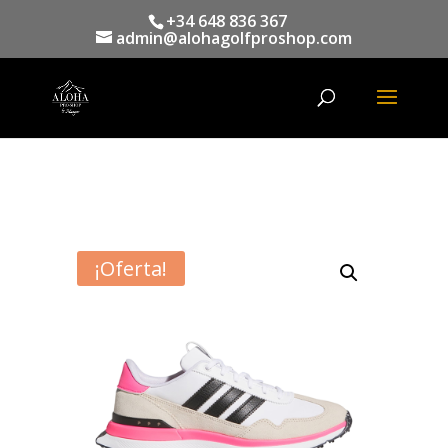
+34 648 836 367
admin@alohagolfproshop.com
Búsqueda
de
productos
¡Oferta!