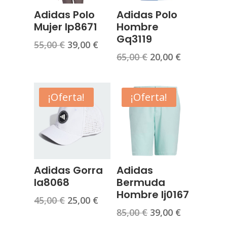
Adidas Polo
Adidas Polo
Mujer Ip8671
Hombre
Gq3119
El
El
55,00
€
39,00
€
El
El
65,00
€
20,00
€
precio
precio
precio
precio
original
actual
original
actual
era:
es:
era:
es:
¡Oferta!
¡Oferta!
55,00 €.
39,00 €.
65,00 €.
20,00 €.
Adidas Gorra
Adidas
Ia8068
Bermuda
Hombre Ij0167
El
El
45,00
€
25,00
€
El
El
85,00
€
39,00
€
precio
precio
precio
precio
original
actual