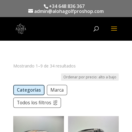
+34 648 836 367
admin@alohagolfproshop.com
Búsqueda
de
productos
Mostrando 1–9 de 34 resultados
Categorías
Marca
Todos los filtros