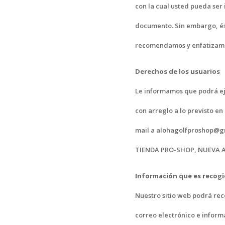
con la cual usted pueda ser
documento. Sin embargo, ést
recomendamos y enfatizamos
Derechos de los usuarios
Le informamos que podrá eje
con arreglo a lo previsto e
mail a alohagolfproshop@gma
TIENDA PRO-SHOP, NUEVA AN
Información que es recog
Nuestro sitio web podrá re
correo electrónico e infor