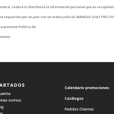
nderá, cederá ni distribuirá la información personal que es recopilada
sea requerido por un juez con un orden judicial. MANGAS GOLF PRO-SH
a presente Política de
omento.
ARTADOS
Calendario promociones
cuenta
Catálogos
enes somos
ing
Pedidos Clientes
er