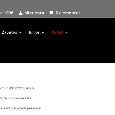
de 100€
Mi cuenta
0 elementos
Zapatos
Junior
Outlet
 CIF : B93312205 usa y
 Esta compañía está
s de información personal