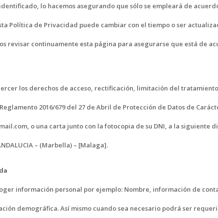
 identificado, lo hacemos asegurando que sólo se empleará de acuerdo
a Política de Privacidad puede cambiar con el tiempo o ser actualizad
 revisar continuamente esta página para asegurarse que está de ac
rcer los derechos de acceso, rectificación, limitación del tratamiento
n Reglamento 2016/679 del 27 de Abril de Protección de Datos de Carác
il.com, o una carta junto con la fotocopia de su DNI, a la siguiente 
DALUCIA – (Marbella) – [Malaga].
ida
coger información personal por ejemplo: Nombre, información de cont
mación demográfica. Así mismo cuando sea necesario podrá ser requeri