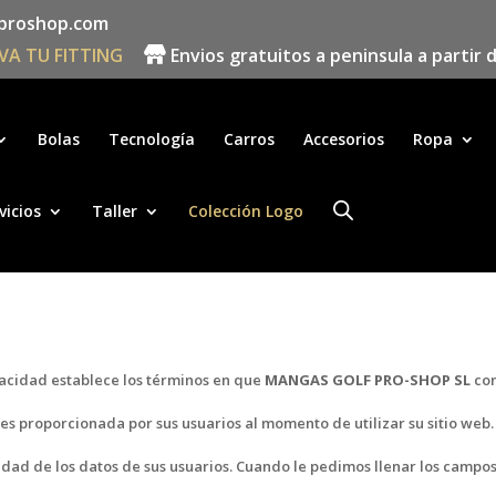
proshop.com
VA TU FITTING
Envios gratuitos a peninsula a partir 
Búsqueda
de
productos
Bolas
Tecnología
Carros
Accesorios
Ropa
vicios
Taller
Colección Logo
vacidad establece los términos en que
MANGAS GOLF PRO-SHOP SL
con
es proporcionada por sus usuarios al momento de utilizar su sitio web.
ad de los datos de sus usuarios. Cuando le pedimos llenar los campo