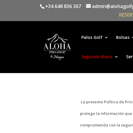
+34 648 836 367
admin@alohagolf
RESER
Palos Golf
Bolsas
Segunda Mano
Ser
La presente Política de Pri
protege la información que 
comprometida con la segurid