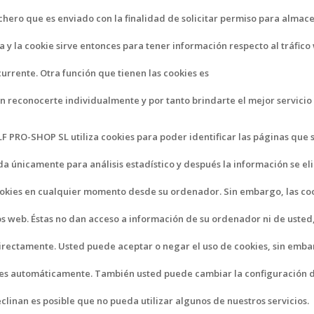
ichero que es enviado con la finalidad de solicitar permiso para almac
a y la cookie sirve entonces para tener información respecto al tráfico 
currente. Otra función que tienen las cookies es
n reconocerte individualmente y por tanto brindarte el mejor servicio
 PRO-SHOP SL utiliza cookies para poder identificar las páginas que so
a únicamente para análisis estadístico y después la información se e
ookies en cualquier momento desde su ordenador. Sin embargo, las co
ios web. Éstas no dan acceso a información de su ordenador ni de usted
directamente. Usted puede aceptar o negar el uso de cookies, sin emb
es automáticamente. También usted puede cambiar la configuración 
declinan es posible que no pueda utilizar algunos de nuestros servicios.