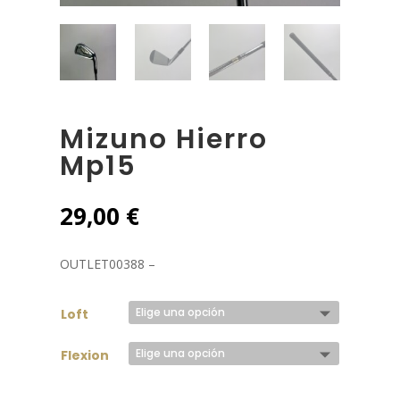
Mizuno Hierro
Mp15
29,00
€
OUTLET00388 –
Loft
Flexion