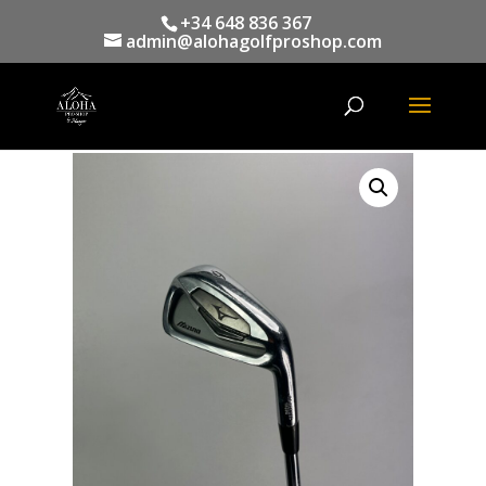
+34 648 836 367
admin@alohagolfproshop.com
Búsqueda
de
productos