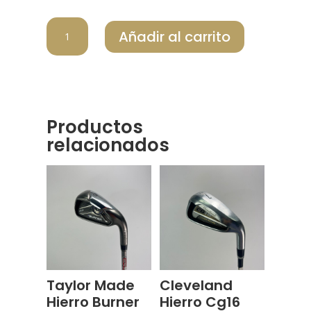
MIZUNO
Añadir al carrito
HIERRO
MP15
cantidad
Productos
relacionados
Taylor Made
Cleveland
Hierro Burner
Hierro Cg16