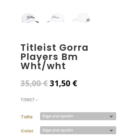
Titleist Gorra
Players Bm
Wht/wht
El
El
35,00
€
31,50
€
precio
precio
original
actual
TI5607 –
era:
es:
35,00 €.
31,50 €.
Talla
Color