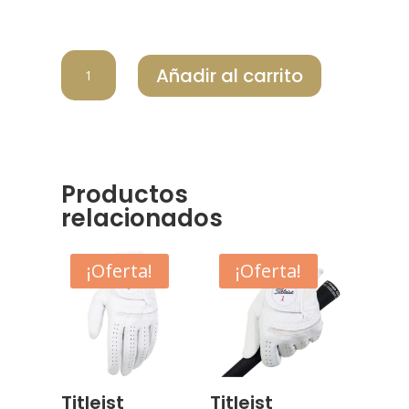
TITLEIST
Añadir al carrito
GORRA
PLAYERS
BM
WHT/WHT
cantidad
Productos
relacionados
¡Oferta!
¡Oferta!
Titleist
Titleist