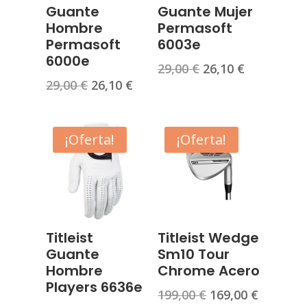
Guante
Guante Mujer
Hombre
Permasoft
Permasoft
6003e
6000e
El
El
29,00
€
26,10
€
El
El
29,00
€
26,10
€
precio
precio
precio
precio
original
actual
original
actual
era:
es:
era:
es:
¡Oferta!
¡Oferta!
29,00 €.
26,10 €.
29,00 €.
26,10 €.
Titleist
Titleist Wedge
Guante
Sm10 Tour
Hombre
Chrome Acero
Players 6636e
El
El
199,00
€
169,00
€