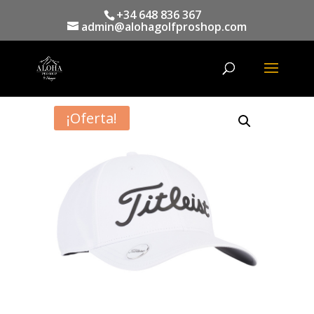
+34 648 836 367
admin@alohagolfproshop.com
Búsqueda
de
productos
¡Oferta!