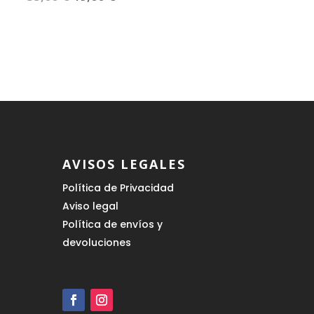
precio
precio
original
actual
era:
es:
35,00 €.
19,00 €.
AVISOS LEGALES
Política de Privacidad
Aviso legal
Política de envíos y
devoluciones