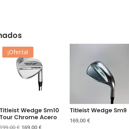
onados
¡Oferta!
Titleist Wedge Sm10
Titleist Wedge Sm9
Tour Chrome Acero
169,00
€
El
El
199,00
€
169,00
€