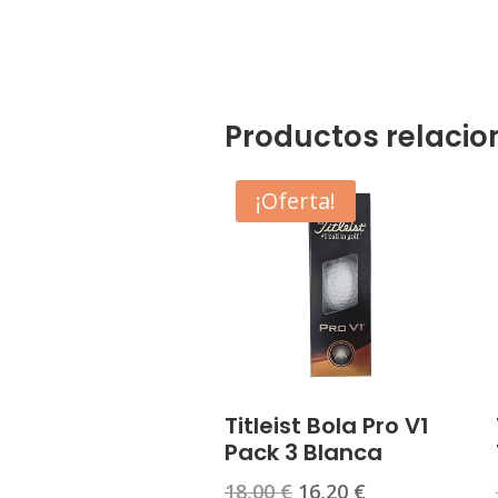
Productos relaci
¡Oferta!
Titleist Bola Pro V1
Pack 3 Blanca
El
El
18,00
€
16,20
€