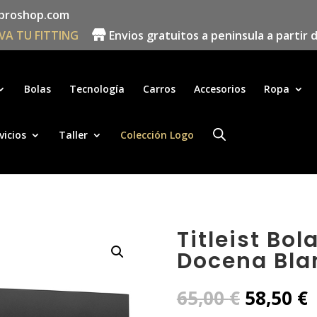
proshop.com
VA TU FITTING
Envios gratuitos a peninsula a partir 
Búsqueda
de
productos
Bolas
Tecnología
Carros
Accesorios
Ropa
vicios
Taller
Colección Logo
Titleist Bol
Docena Bla
El
E
65,00
€
58,50
€
precio
p