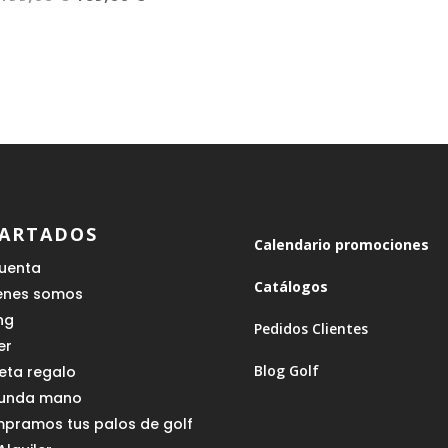
precio
precio
original
actual
era:
es:
199,00 €.
169,00 €.
ARTADOS
Calendario promociones
cuenta
Catálogos
enes somos
ing
Pedidos Clientes
er
Blog Golf
jeta regalo
unda mano
pramos tus palos de golf