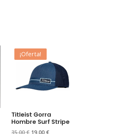
¡Oferta!
Titleist Gorra
Hombre Surf Stripe
El
El
35,00
€
19,00
€