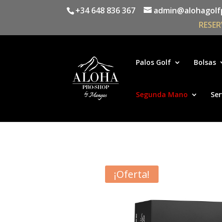
+34 648 836 367
admin@alohagolf
RESER
Palos Golf
Bolsas
Segunda Mano
Ser
¡Oferta!