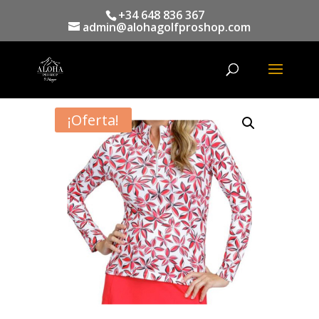
+34 648 836 367
admin@alohagolfproshop.com
Búsqueda
de
productos
¡Oferta!