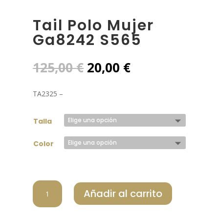
Tail Polo Mujer
Ga8242 S565
El
El
125,00
€
20,00
€
precio
precio
original
actual
TA2325 –
era:
es:
125,00 €.
20,00 €.
Talla
Color
TAIL
Añadir al carrito
POLO
MUJER
GA8242