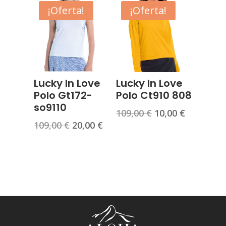
era:
es:
¡Oferta!
¡Oferta!
125,00 €.
20,00 €.
109,00 €.
10,00 €.
Lucky In Love
Lucky In Love
Polo Gt172-
Polo Ct910 808
so9110
El
El
109,00
€
10,00
€
El
El
109,00
€
20,00
€
precio
precio
precio
precio
original
actual
original
actual
era:
es:
era:
es:
109,00 €.
10,00 €.
109,00 €.
20,00 €.