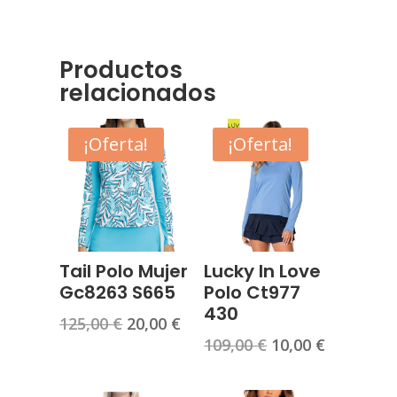
S565
cantidad
Productos
relacionados
¡Oferta!
¡Oferta!
Tail Polo Mujer
Lucky In Love
Gc8263 S665
Polo Ct977
430
El
El
125,00
€
20,00
€
El
El
109,00
€
10,00
€
precio
precio
precio
precio
original
actual
original
actual
era:
es: