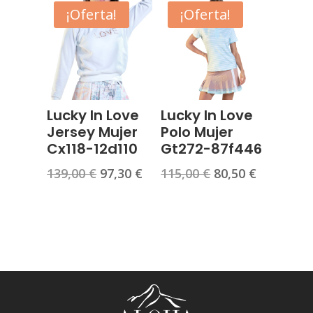
era:
es:
era:
es:
¡Oferta!
¡Oferta!
105,00 €.
20,00 €.
109,00 €.
76,30 €.
Lucky In Love
Lucky In Love
Jersey Mujer
Polo Mujer
Cx118-12d110
Gt272-87f446
El
El
El
El
139,00
€
97,30
€
115,00
€
80,50
€
precio
precio
precio
precio
original
actual
original
actual
era:
es:
era:
es:
139,00 €.
97,30 €.
115,00 €.
80,50 €.