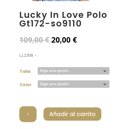
Lucky In Love Polo
Gt172-so9110
El
El
109,00
€
20,00
€
precio
precio
original
actual
LL2308 –
era:
es:
109,00 €.
20,00 €.
Talla
Color
LUCKY
Añadir al carrito
IN
LOVE
POLO