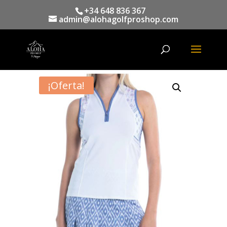
+34 648 836 367
admin@alohagolfproshop.com
Búsqueda
de
productos
¡Oferta!