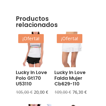
GT172-
SO9110
cantidad
Productos
relacionados
¡Oferta!
¡Oferta!
Lucky In Love
Lucky In Love
Polo Gt170
Falda Mujer
U53110
Cb629-110
El
El
El
El
105,00
€
20,00
€
109,00
€
76,30
€
precio
precio
precio
precio
original
actual
original
actual