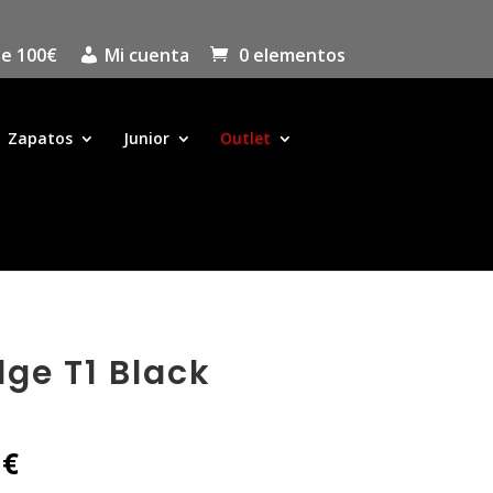
de 100€
Mi cuenta
0 elementos
Zapatos
Junior
Outlet
ge T1 Black
El
0
€
precio