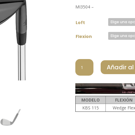
origin
MI3504 –
era:
230,00 
Loft
Flexion
MIZUNO
Añadir al
WEDGE
T1
BLACK
KBS
115
MODELO
FLEXIÓN
cantidad
KBS 115
Wedge Fle