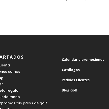
precio
precio
original
actual
era:
es:
320,00 €.
199,00 
ARTADOS
Calendario promociones
cuenta
Catálogos
enes somos
ing
Pedidos Clientes
er
Blog Golf
jeta regalo
unda mano
pramos tus palos de golf