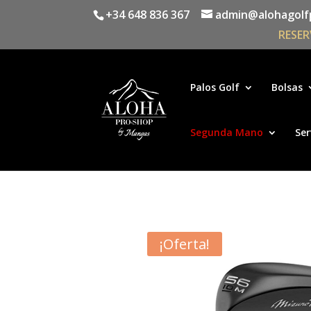
+34 648 836 367
admin@alohagolf
RESER
Palos Golf
Bolsas
Segunda Mano
Ser
¡Oferta!