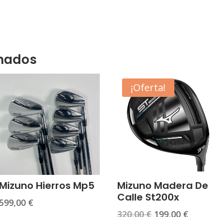
onados
¡Oferta!
Mizuno Hierros Mp5
Mizuno Madera De
Calle St200x
599,00
€
El
El
320,00
€
199,00
€