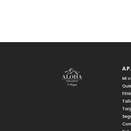
AP
Mi 
Qui
Fitt
Tall
Tar
Seg
Com