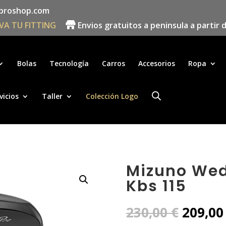
proshop.com
VA TU FITTING
Envios gratuitos a peninsula a partir 
Búsqueda
de
productos
Bolas
Tecnología
Carros
Accesorios
Ropa
vicios
Taller
Colección Logo
Mizuno Wed
Kbs 115
El
230,00
€
209,0
precio