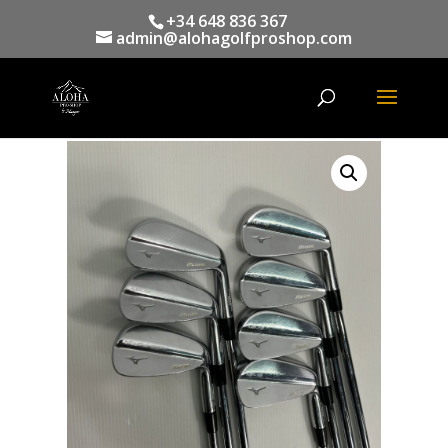
+34 648 836 367
admin@alohagolfproshop.com
Búsqueda
de
productos