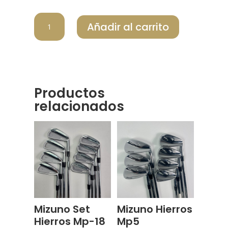
MIZUNO
Añadir al carrito
SET
HIERROS
MP18
cantidad
Productos
relacionados
Mizuno Set
Mizuno Hierros
Hierros Mp-18
Mp5