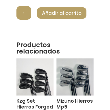
MIZUNO
Añadir al carrito
SET
HIERROS
MP-
18
cantidad
Productos
relacionados
Kzg Set
Mizuno Hierros
Hierros Forged
Mp5