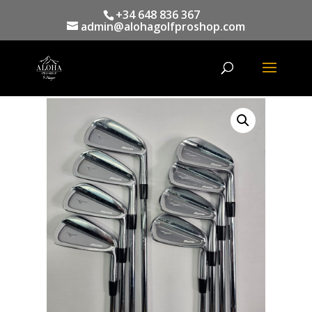
+34 648 836 367
admin@alohagolfproshop.com
Búsqueda
de
productos