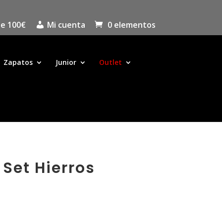
de 100€
Mi cuenta
0 elementos
Zapatos
Junior
Outlet
Set Hierros
d