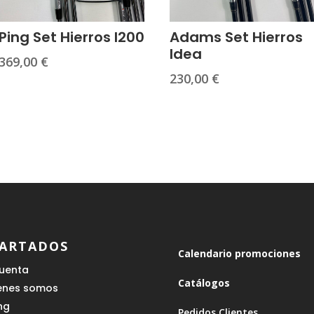
Ping Set Hierros I200
Adams Set Hierros
Idea
369,00
€
230,00
€
ARTADOS
Calendario promociones
cuenta
Catálogos
enes somos
ing
Pedidos Clientes