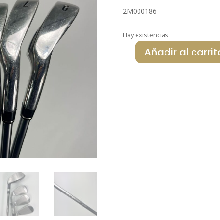
2M000186 –
Hay existencias
Añadir al carrit
KOMPERDELL
SET
HIERROS
LIGHT
SPEED
cantidad