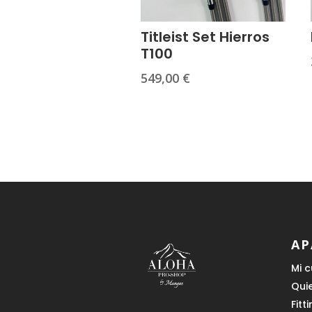
Titleist Set Hierros
T100
549,00
€
AP
Mi 
Qui
Fitt