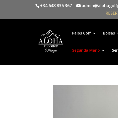
+34 648 836 367
admin@alohagolf
RESER
Palos Golf
Bolsas
Segunda Mano
Ser