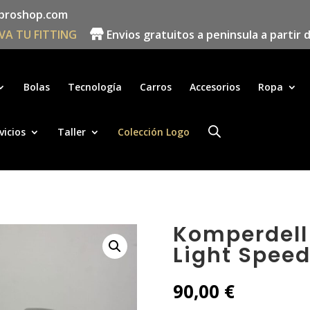
proshop.com
VA TU FITTING
Envios gratuitos a peninsula a partir 
Búsqueda
de
productos
Bolas
Tecnología
Carros
Accesorios
Ropa
vicios
Taller
Colección Logo
Komperdell 
Light Spee
90,00
€