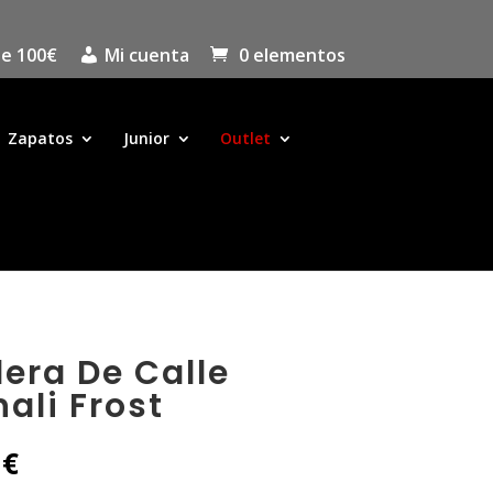
de 100€
Mi cuenta
0 elementos
Zapatos
Junior
Outlet
era De Calle
ali Frost
El
0
€
precio