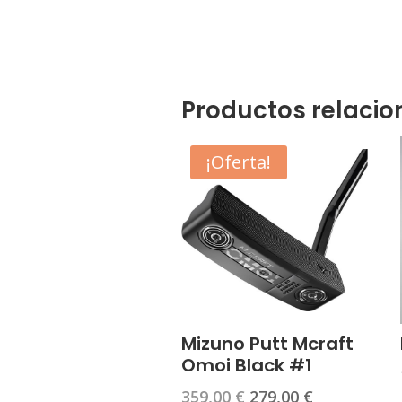
Productos relaci
¡Oferta!
Mizuno Putt Mcraft
Omoi Black #1
El
El
359,00
€
279,00
€