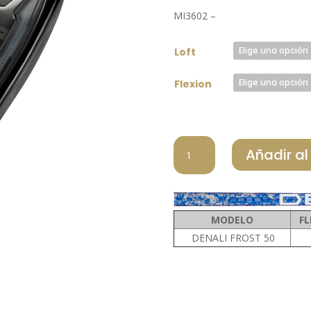
origin
MI3602 –
era:
390,00 
Loft
Flexion
MIZUNO
Añadir al
MADERA
DE
CALLE
JPX
MODELO
FL
ONE
DENALI FROST 50
DENALI
FROST
cantidad