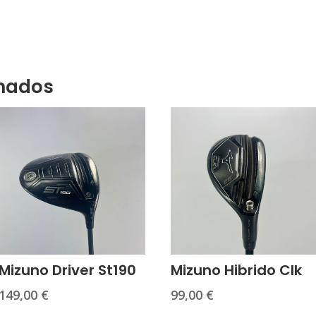
onados
Mizuno Driver St190
Mizuno Hibrido Clk
149,00
€
99,00
€