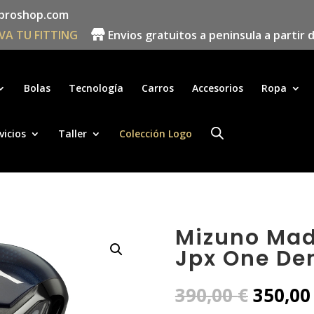
proshop.com
VA TU FITTING
Envios gratuitos a peninsula a partir 
Búsqueda
de
productos
Bolas
Tecnología
Carros
Accesorios
Ropa
vicios
Taller
Colección Logo
Mizuno Mad
Jpx One Den
El
390,00
€
350,0
precio