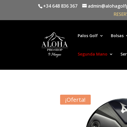
+34 648 836 367
admin@alohagolf
RESER
Palos Golf
Bolsas
Segunda Mano
Ser
¡Oferta!