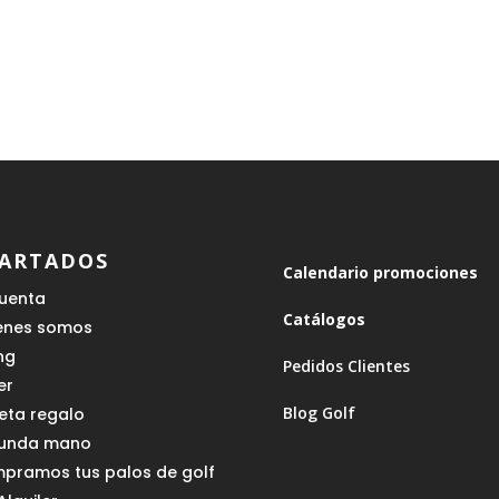
ARTADOS
Calendario promociones
cuenta
Catálogos
enes somos
ing
Pedidos Clientes
er
Blog Golf
jeta regalo
unda mano
pramos tus palos de golf