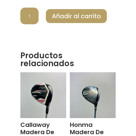
CALLAWAY
Añadir al carrito
MADERA
DE
CALLE
XHOT
cantidad
Productos
relacionados
Callaway
Honma
Madera De
Madera De