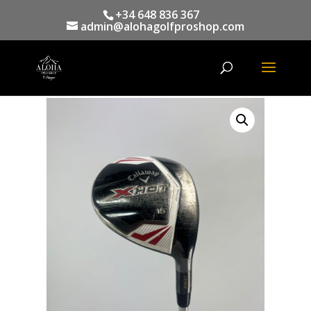
+34 648 836 367
admin@alohagolfproshop.com
Búsqueda
de
productos