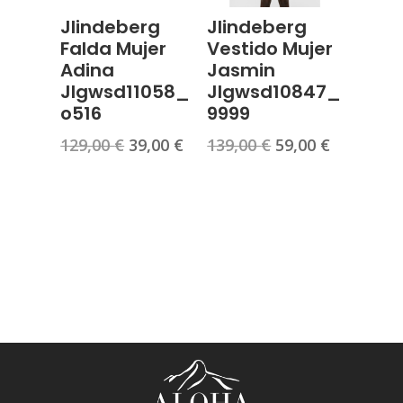
Jlindeberg
Jlindeberg
Falda Mujer
Vestido Mujer
Adina
Jasmin
Jlgwsd11058_
Jlgwsd10847_
o516
9999
El
El
El
El
129,00
€
39,00
€
139,00
€
59,00
€
precio
precio
precio
precio
original
actual
original
actual
era:
es:
era:
es:
129,00 €.
39,00 €.
139,00 €.
59,00 €.