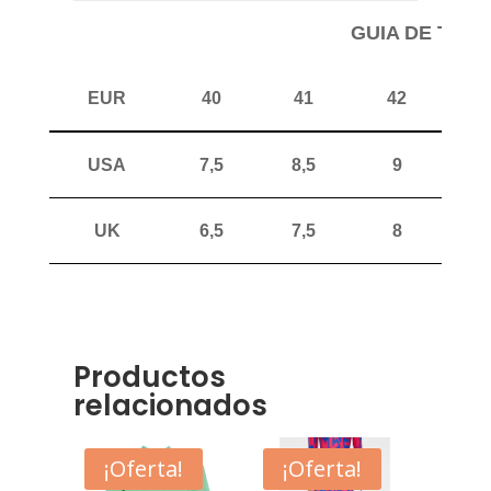
GUIA DE TAL
EUR
40
41
42
4
USA
7,5
8,5
9
1
UK
6,5
7,5
8
Productos
relacionados
¡Oferta!
¡Oferta!