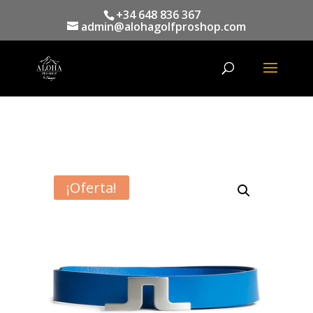
+34 648 836 367
admin@alohagolfproshop.com
Búsqueda
de
productos
¡Oferta!