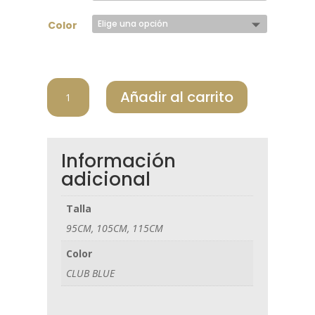
Color
JLINDEBERG
Añadir al carrito
CINTURON
HOMBRE
BRIDGER
JLGMAC10578_O516
Información
cantidad
adicional
Talla
95CM, 105CM, 115CM
Color
CLUB BLUE