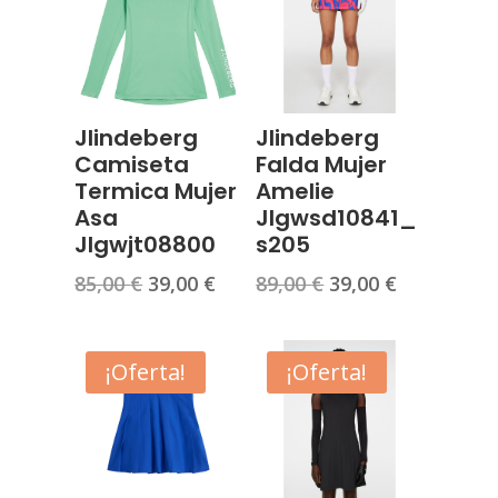
Jlindeberg
Jlindeberg
Camiseta
Falda Mujer
Termica Mujer
Amelie
Asa
Jlgwsd10841_
Jlgwjt08800
s205
El
El
El
El
85,00
€
39,00
€
89,00
€
39,00
€
precio
precio
precio
precio
original
actual
original
actual
era:
es:
era:
es:
¡Oferta!
¡Oferta!
85,00 €.
39,00 €.
89,00 €.
39,00 €.