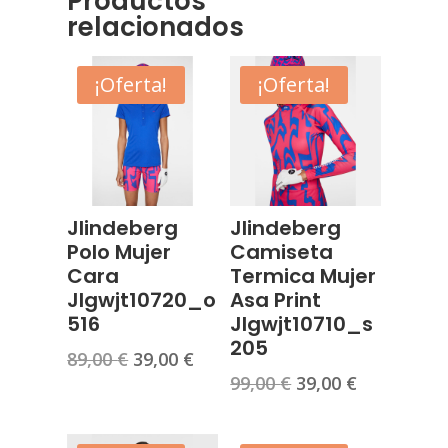
Productos
relacionados
¡Oferta!
¡Oferta!
Jlindeberg
Jlindeberg
Polo Mujer
Camiseta
Cara
Termica Mujer
Jlgwjt10720_o
Asa Print
516
Jlgwjt10710_s
205
El
El
89,00
€
39,00
€
El
El
99,00
€
39,00
€
precio
precio
precio
precio
original
actual
original
actual
era:
es: