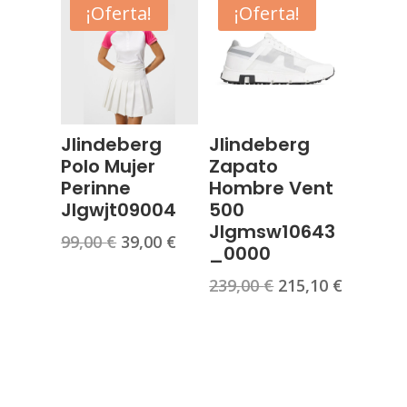
era:
es:
¡Oferta!
¡Oferta!
89,00 €.
39,00 €.
99,00 €.
39,00 €.
Jlindeberg
Jlindeberg
Polo Mujer
Zapato
Perinne
Hombre Vent
Jlgwjt09004
500
Jlgmsw10643
El
El
99,00
€
39,00
€
_0000
precio
precio
El
El
239,00
€
215,10
€
original
actual
precio
precio
era:
es:
original
actual
99,00 €.
39,00 €.
era:
es:
239,00 €.
215,10 €