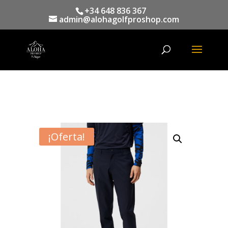
+34 648 836 367
admin@alohagolfproshop.com
Búsqueda
de
productos
¡Oferta!