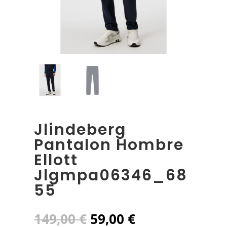
Jlindeberg
Pantalon Hombre
Ellott
Jlgmpa06346_68
55
El
El
149,00
€
59,00
€