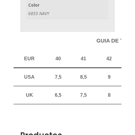
Color
6855 NAVY
GUIA DE TAL
EUR
40
41
42
4
USA
7,5
8,5
9
1
UK
6,5
7,5
8