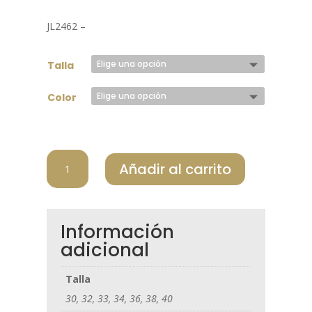
precio
precio
original
actual
JL2462 –
era:
es:
149,00 €.
59,00 €.
Talla
Color
JLINDEBERG
Añadir al carrito
PANTALON
HOMBRE
ELLOTT
JLGMPA06346_6855
Información
cantidad
adicional
Talla
30, 32, 33, 34, 36, 38, 40