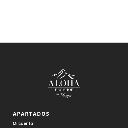
era:
es:
110,00 €.
49,00 €.
APARTADOS
Mi cuenta