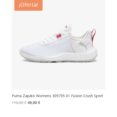
era:
es:
¡Oferta!
110,00 €.
49,00 €.
Puma Zapato Womens 309735 01 Fusion Crush Sport
El
El
110,00
€
49,00
€
precio
precio
original
actual