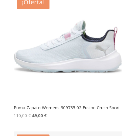
¡Oferta!
75,00 €.
60,00 €.
Puma Zapato Womens 309735 02 Fusion Crush Sport
El
El
110,00
€
49,00
€
precio
precio
original
actual