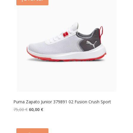
Puma Zapato Junior 379891 02 Fusion Crush Sport
El
El
75,00
€
60,00
€
precio
precio
original
actual
era:
es: