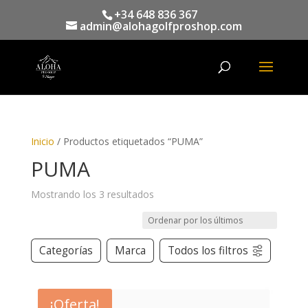
+34 648 836 367
admin@alohagolfproshop.com
Búsqueda
de
productos
Inicio
/ Productos etiquetados “PUMA”
PUMA
Mostrando los 3 resultados
Categorías
Marca
Todos los filtros
¡Oferta!