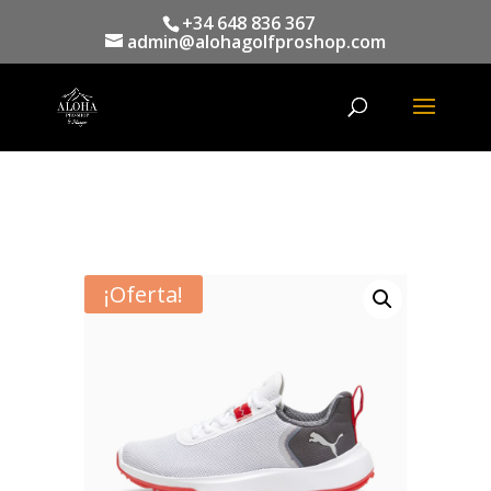
+34 648 836 367
admin@alohagolfproshop.com
Búsqueda
de
productos
¡Oferta!