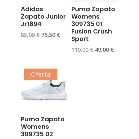
Adidas
Puma Zapato
Zapato Junior
Womens
Jr1894
309735 01
Fusion Crush
El
El
85,00
€
76,50
€
Sport
precio
precio
El
El
110,00
€
49,00
€
original
actual
precio
precio
era:
es:
original
actual
85,00 €.
76,50 €.
era:
es:
¡Oferta!
110,00 €.
49,00 €.
Puma Zapato
Womens
309735 02