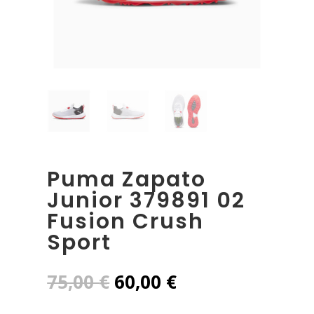
Puma Zapato
Junior 379891 02
Fusion Crush
Sport
El
El
75,00
€
60,00
€
precio
precio
original
actual