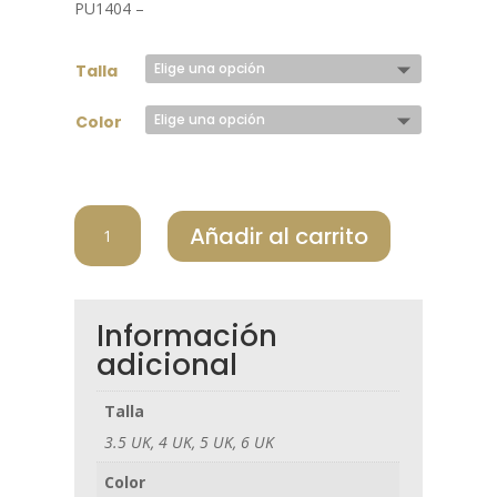
PU1404 –
era:
es:
75,00 €.
60,00 €.
Talla
Color
PUMA
Añadir al carrito
ZAPATO
JUNIOR
379891
02
Información
FUSION
adicional
CRUSH
SPORT
Talla
cantidad
3.5 UK, 4 UK, 5 UK, 6 UK
Color