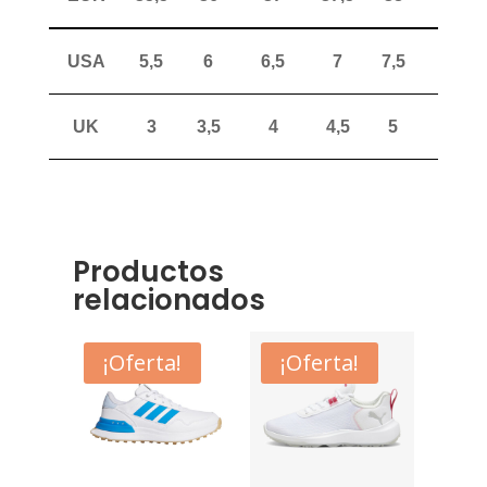
USA
5,5
6
6,5
7
7,5
8
UK
3
3,5
4
4,5
5
5,5
Productos
relacionados
¡Oferta!
¡Oferta!