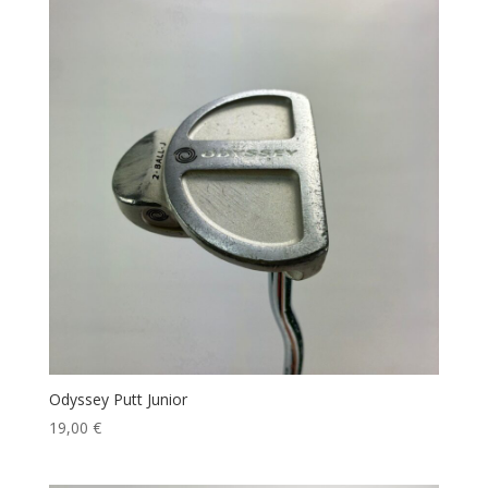
era:
es:
329,00 €.
299,00 €.
Odyssey Putt Junior
19,00
€