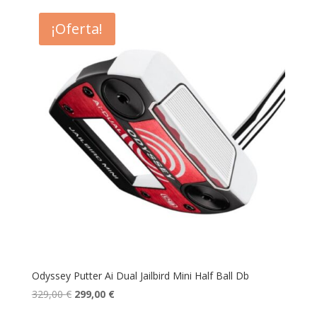
¡Oferta!
Odyssey Putter Ai Dual Jailbird Mini Half Ball Db
El
El
329,00
€
299,00
€
precio
precio