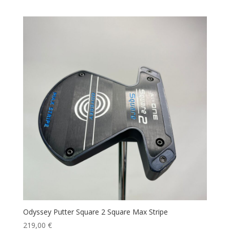
precio
precio
original
actual
era:
es:
329,00 €.
299,00 €.
Odyssey Putter Square 2 Square Max Stripe
219,00
€