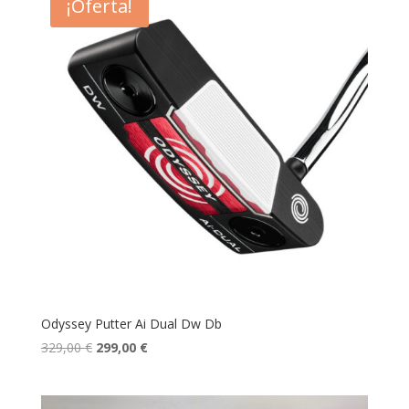
¡Oferta!
329,00 €.
299,00 €.
Odyssey Putter Ai Dual Dw Db
El
El
329,00
€
299,00
€
precio
precio
original
actual