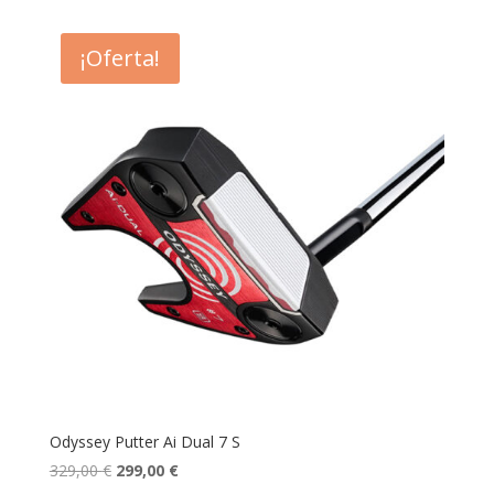
original
actual
era:
es:
¡Oferta!
329,00 €.
299,00 €.
Odyssey Putter Ai Dual 7 S
El
El
329,00
€
299,00
€