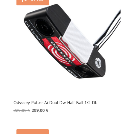
Odyssey Putter Ai Dual Dw Half Ball 1/2 Db
El
El
329,00
€
299,00
€
precio
precio
original
actual
era:
es: