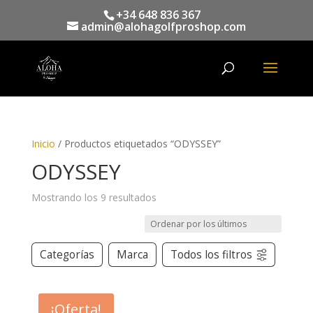
+34 648 836 367
admin@alohagolfproshop.com
Búsqueda
de
productos
Inicio
/ Productos etiquetados “ODYSSEY”
ODYSSEY
Mostrando los 9 resultados
Categorías
Marca
Todos los filtros
¡Oferta!