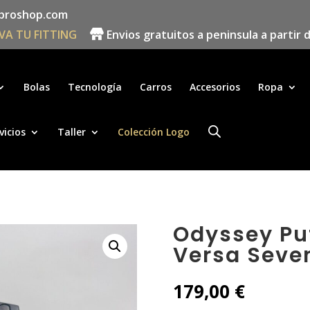
proshop.com
VA TU FITTING
Envios gratuitos a peninsula a partir 
Búsqueda
de
productos
Bolas
Tecnología
Carros
Accesorios
Ropa
vicios
Taller
Colección Logo
Odyssey Pu
Versa Seve
179,00
€