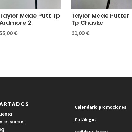
Taylor Made Putt Tp
Taylor Made Putter
Ardmore 2
Tp Chaska
55,00
€
60,00
€
ARTADOS
Calendario promociones
cuenta
Catálogos
enes somos
ing
Pedidos Clientes