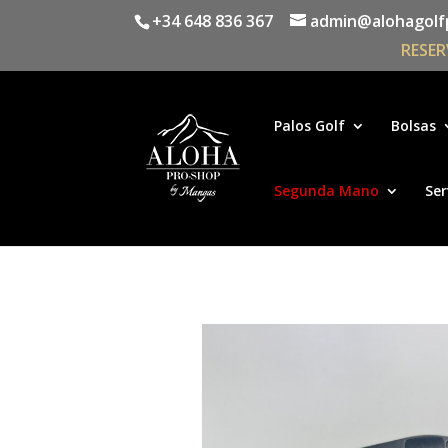
+34 648 836 367
admin@alohagolf
RESER
Palos Golf
Bolsas
Segunda Mano
Ser