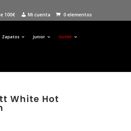
de 100€
Mi cuenta
0 elementos
Zapatos
Junior
Outlet
tt White Hot
n