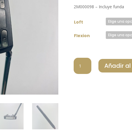
2M000098 – Incluye funda
Loft
Flexion
ODYSSEY
Añadir al
PUTT
WHITE
HOT
VERSA
SEVEN
cantidad