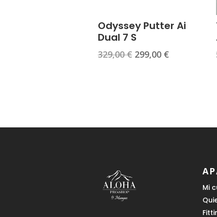
Odyssey Putter Ai
Dual 7 S
El
El
329,00
€
299,00
€
precio
precio
original
actual
era:
es:
329,00 €.
299,00 €.
AP
Mi 
Qui
Fitt