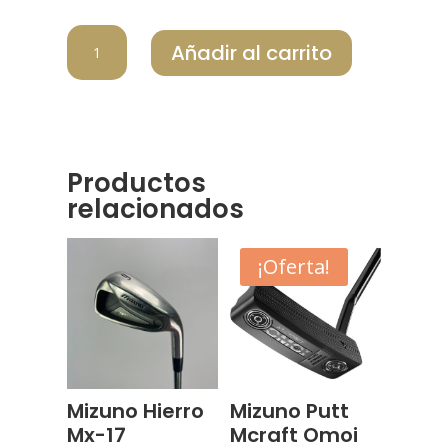
MIZUNO
Añadir al carrito
WEDGE
S23
SATIN
CHROME
cantidad
Productos
relacionados
¡Oferta!
Mizuno Hierro
Mizuno Putt
Mx-17
Mcraft Omoi