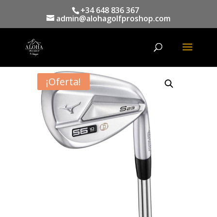
+34 648 836 367
admin@alohagolfproshop.com
Búsqueda
de
productos
¡Oferta!