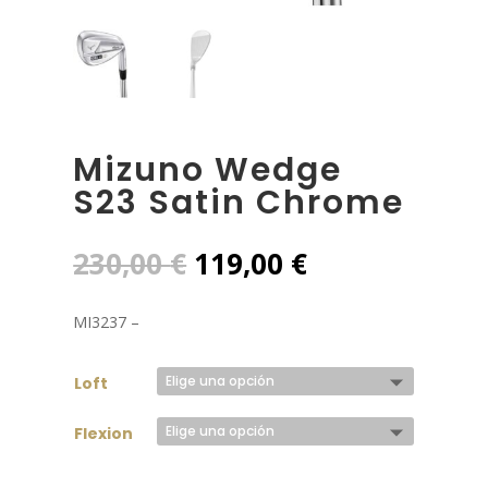
Mizuno Wedge
S23 Satin Chrome
El
El
230,00
€
119,00
€
precio
precio
original
actual
MI3237 –
era:
es:
230,00 €.
119,00 €.
Loft
Flexion