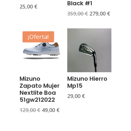
Black #1
25,00
€
El
El
359,00
€
279,00
€
precio
precio
original
actual
era:
es:
¡Oferta!
359,00 €.
279,00 €
Mizuno
Mizuno Hierro
Zapato Mujer
Mp15
Nextlite Boa
29,00
€
51gw212022
El
El
129,00
€
49,00
€
precio
precio
original
actual