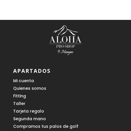
era:
es:
129,00 €.
49,00 €.
APARTADOS
Mi cuenta
Quienes somos
Fitting
Taller
Tarjeta regalo
Segunda mano
Compramos tus palos de golf