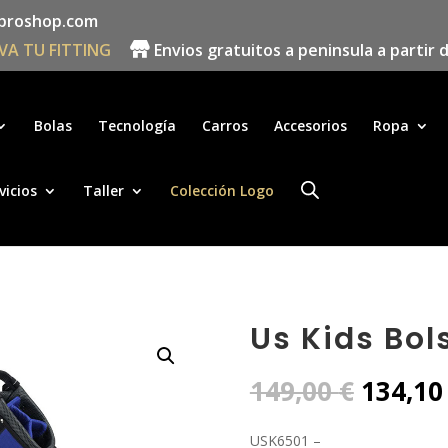
proshop.com
VA TU FITTING
Envios gratuitos a peninsula a partir 
Búsqueda
de
productos
Bolas
Tecnología
Carros
Accesorios
Ropa
vicios
Taller
Colección Logo
Us Kids Bol
El
149,00
€
134,1
precio
origin
USK6501 –