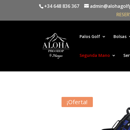
+34 648 836 367
admin@alohagolf
RESER
Palos Golf
Bolsas
Segunda Mano
Ser
¡Oferta!