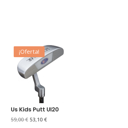
¡Oferta!
Us Kids Putt Ul20
El
El
59,00
€
53,10
€
precio
precio