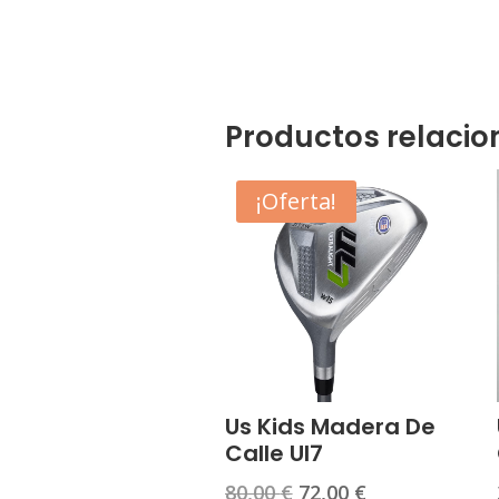
Productos relaci
¡Oferta!
Us Kids Madera De
Calle Ul7
El
El
80,00
€
72,00
€