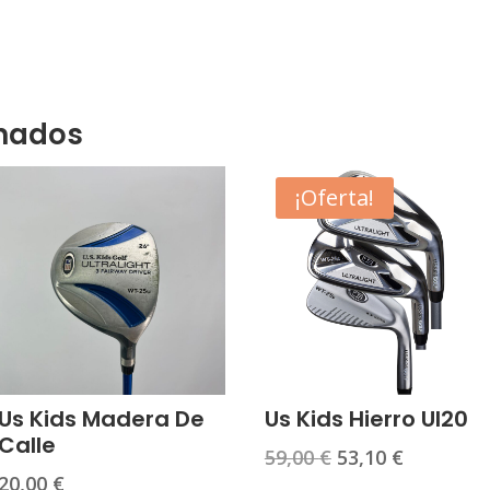
onados
¡Oferta!
Us Kids Madera De
Us Kids Hierro Ul20
Calle
El
El
59,00
€
53,10
€
20,00
€
precio
precio