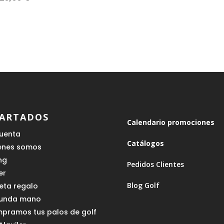
original
actual
era:
es:
59,00 €.
53,10 €.
ARTADOS
Calendario promociones
cuenta
Catálogos
enes somos
ing
Pedidos Clientes
er
Blog Golf
jeta regalo
unda mano
pramos tus palos de golf