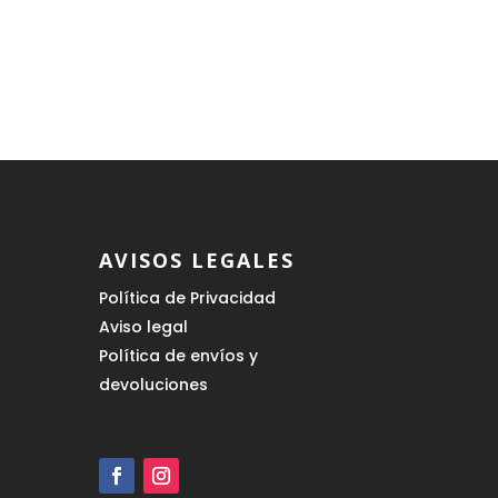
original
actual
era:
es:
59,00 €.
53,10 €.
AVISOS LEGALES
Política de Privacidad
Aviso legal
Política de envíos y
devoluciones