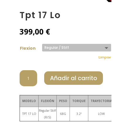
Tpt 17 Lo
399,00
€
Flexion
Limpiar
TPT
Añadir al carrito
17
LO
cantidad
MODELO
FLEXIÓN
PESO
TORQUE
TRAYECTORIA
Regular Stiff
TPT 17 LO
68G
3.2º
LOW
(R/S)