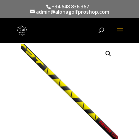
+34 648 836 367
admin@alohagolfproshop.com
Búsqueda
de
productos