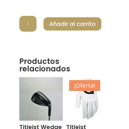
TITLEIST
Añadir al carrito
GORRA
PLAYERS
BM
NVY/WHT
cantidad
Productos
relacionados
¡Oferta!
Titleist Wedge
Titleist