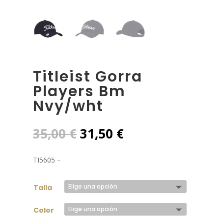
Titleist Gorra
Players Bm
Nvy/wht
El
El
35,00
€
31,50
€
precio
precio
original
actual
TI5605 –
era:
es:
35,00 €.
31,50 €.
Talla
Color