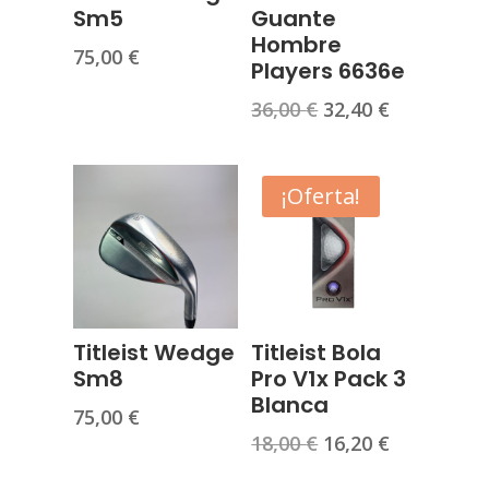
Sm5
Guante
Hombre
75,00
€
Players 6636e
El
El
36,00
€
32,40
€
precio
precio
original
actual
era:
es:
¡Oferta!
36,00 €.
32,40 €.
Titleist Wedge
Titleist Bola
Sm8
Pro V1x Pack 3
Blanca
75,00
€
El
El
18,00
€
16,20
€
precio
precio