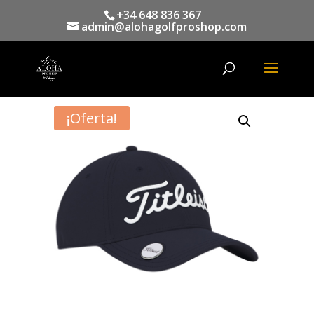
+34 648 836 367
admin@alohagolfproshop.com
Búsqueda
de
productos
¡Oferta!