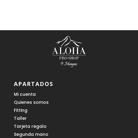
original
actual
era:
es:
18,00 €.
16,20 €.
APARTADOS
Mi cuenta
Quienes somos
Fitting
Taller
Tarjeta regalo
Segunda mano