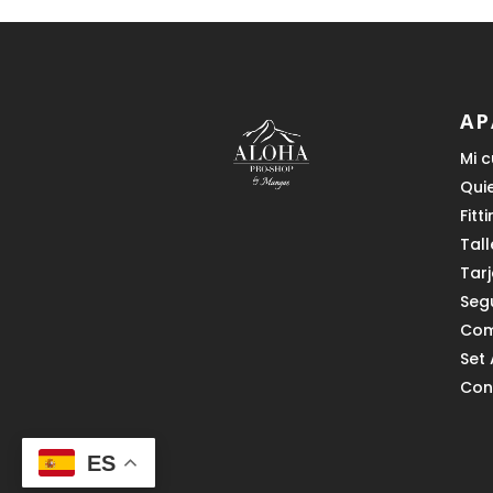
AP
Mi 
Qui
Fitt
Tall
Tar
Seg
Com
Set 
Con
ES