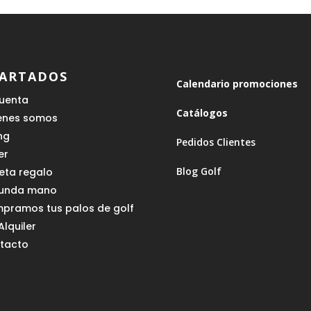
ARTADOS
Calendario promociones
cuenta
Catálogos
enes somos
ing
Pedidos Clientes
er
Blog Golf
jeta regalo
unda mano
pramos tus palos de golf
Alquiler
tacto