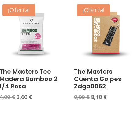
¡Oferta!
¡Oferta!
The Masters Tee
The Masters
Madera Bamboo 2
Cuenta Golpes
1/4 Rosa
Zdga0062
El
El
El
El
4,00
€
3,60
€
9,00
€
8,10
€
precio
precio
precio
precio
original
actual
original
actual
era:
es:
era:
es:
4,00 €.
3,60 €.
9,00 €.
8,10 €.