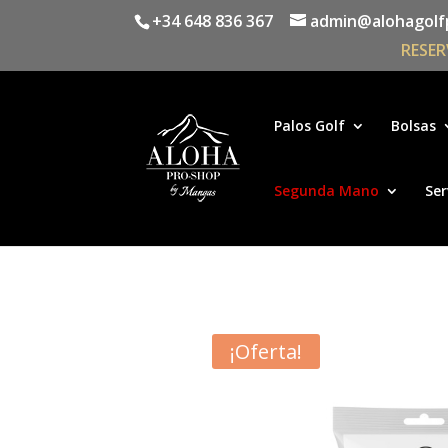
+34 648 836 367
admin@alohagolf
RESER
Palos Golf
Bolsas
Segunda Mano
Ser
¡Oferta!