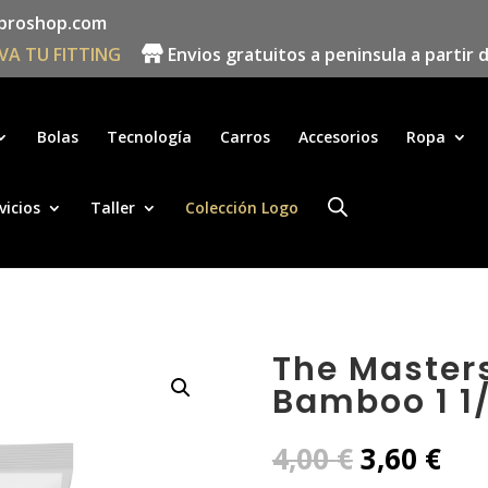
proshop.com
VA TU FITTING
Envios gratuitos a peninsula a partir 
Búsqueda
de
productos
Bolas
Tecnología
Carros
Accesorios
Ropa
vicios
Taller
Colección Logo
The Master
Bamboo 1 1/
El
El
4,00
€
3,60
€
precio
pre