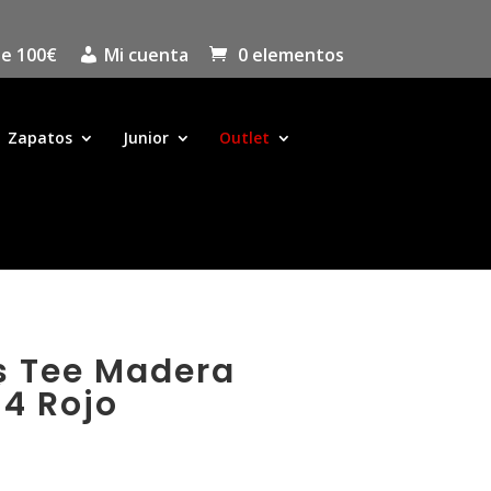
de 100€
Mi cuenta
0 elementos
Zapatos
Junior
Outlet
s Tee Madera
4 Rojo
cio