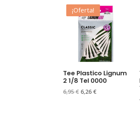
¡Oferta!
Tee Plastico Lignum
2 1/8 Tel 0000
El
El
6,95
€
6,26
€
precio
precio
original
actual
era:
es:
6,95 €.
6,26 €.