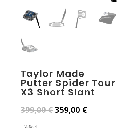
Taylor Made
Putter Spider Tour
X3 Short Slant
El
El
399,00
€
359,00
€
precio
precio
original
actual
TM3604 –
era:
es:
399,00 €.
359,00 €.