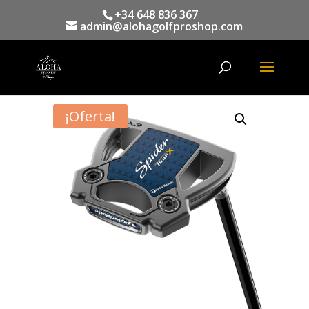
+34 648 836 367
admin@alohagolfproshop.com
Búsqueda
de
productos
¡Oferta!