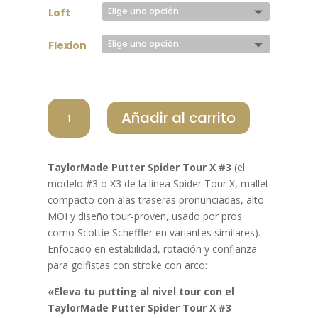
Loft
Flexion
TAYLOR
Añadir al carrito
MADE
PUTTER
SPIDER
TaylorMade Putter Spider Tour X #3
(el
TOUR
modelo #3 o X3 de la línea Spider Tour X, mallet
X3
compacto con alas traseras pronunciadas, alto
SHORT
MOI y diseño tour-proven, usado por pros
SLANT
como Scottie Scheffler en variantes similares).
cantidad
Enfocado en estabilidad, rotación y confianza
para golfistas con stroke con arco:
«Eleva tu putting al nivel tour con el
TaylorMade Putter Spider Tour X #3