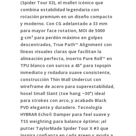
(Spider Tour X3), el mallet icónico que
combina estabilidad legendaria con
rotación premium en un diseño compacto
y moderno. Con CG adelantado a 33 mm
para mayor face rotation, MOI de 5000
g·cm² para perdón máximo en golpes
descentrados, True Path™ Alignment con
líneas visuales claras que facilitan la
alineación perfecta, inserto Pure Roll™ en
TPU blanco con surcos a 45° para topspin
inmediato y rodadura suave consistente,
construcción Thin Wall Undercut con
wireframe de acero para superestabilidad,
hosel Small Slant (toe hang ~30°) ideal
para strokes con arco, y acabado Black
PVD elegante y duradero. Tecnología
HYBRAR Echo® Damper para feel suave y
TSS weighting para balance óptimo: ¡el
putter TaylorMade Spider Tour X #3 que
inspira confianza en cada green y ayuda a