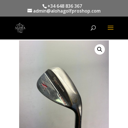
+34 648 836 367
admin@alohagolfproshop.com
Búsqueda
de
productos