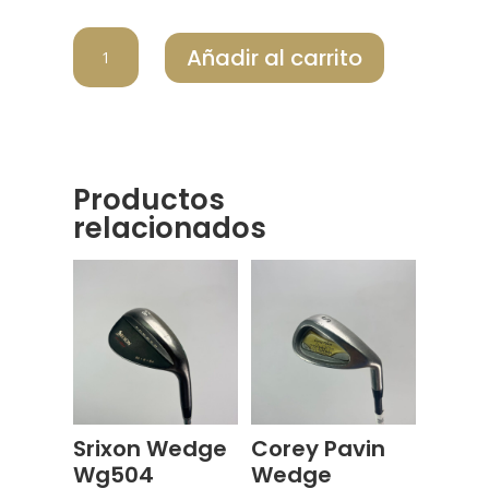
TAYLOR
Añadir al carrito
MADE
WEDGE
Z
SPIN
cantidad
Productos
relacionados
Srixon Wedge
Corey Pavin
Wg504
Wedge