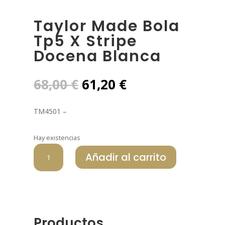
Taylor Made Bola
Tp5 X Stripe
Docena Blanca
El
El
68,00
€
61,20
€
precio
precio
original
actual
TM4501 –
era:
es:
68,00 €.
61,20 €.
Hay existencias
TAYLOR
Añadir al carrito
MADE
BOLA
TP5
X
STRIPE
DOCENA
Productos