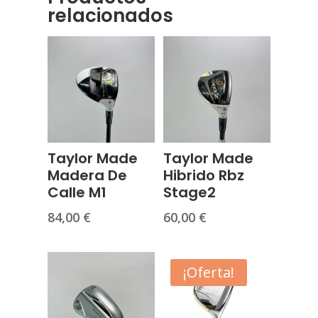
BLANCA
relacionados
cantidad
Taylor Made
Taylor Made
Madera De
Hibrido Rbz
Calle M1
Stage2
84,00
€
60,00
€
¡Oferta!