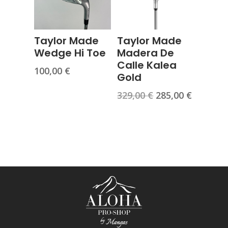
Taylor Made
Taylor Made
Wedge Hi Toe
Madera De
Calle Kalea
100,00
€
Gold
El
El
329,00
€
285,00
€
precio
precio
original
actual
era:
es:
329,00 €.
285,00 €