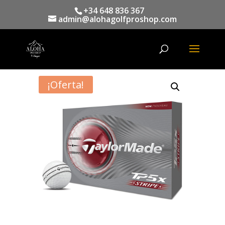
+34 648 836 367
admin@alohagolfproshop.com
Búsqueda
de
productos
¡Oferta!