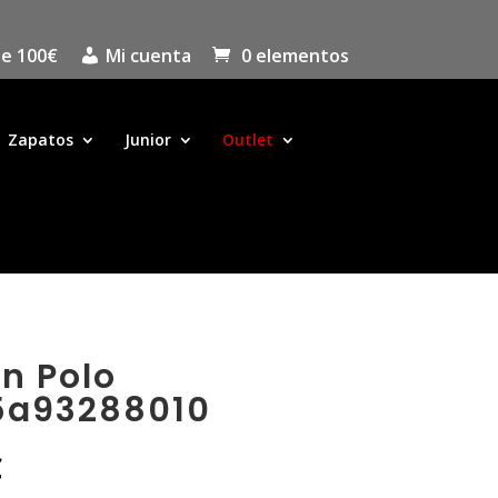
de 100€
Mi cuenta
0 elementos
Zapatos
Junior
Outlet
n Polo
5a93288010
El
€
precio