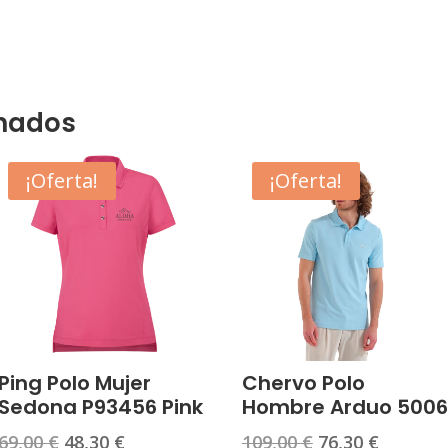
onados
¡Oferta!
¡Oferta!
Ping Polo Mujer
Chervo Polo
Sedona P93456 Pink
Hombre Arduo 5006
El
El
El
El
69,00
€
48,30
€
109,00
€
76,30
€