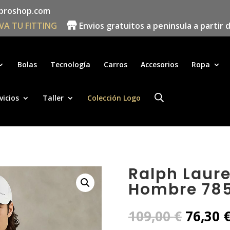
proshop.com
VA TU FITTING
Envios gratuitos a peninsula a partir 
Búsqueda
de
productos
Bolas
Tecnología
Carros
Accesorios
Ropa
vicios
Taller
Colección Logo
Ralph Laure
Hombre 78
El
109,00
€
76,30
precio