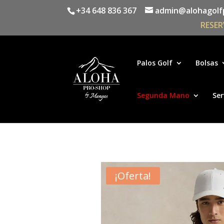
+34 648 836 367
admin@alohagolf
RESER
Palos Golf
Bolsas
Segunda Mano
Ser
¡Oferta!