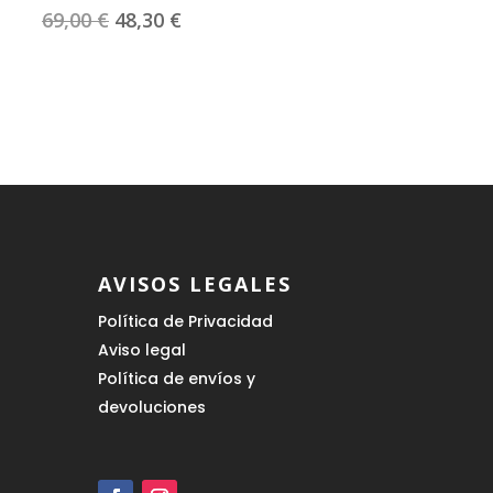
El
El
69,00
€
48,30
€
precio
precio
original
actual
era:
es:
69,00 €.
48,30 €.
AVISOS LEGALES
Política de Privacidad
Aviso legal
Política de envíos y
devoluciones