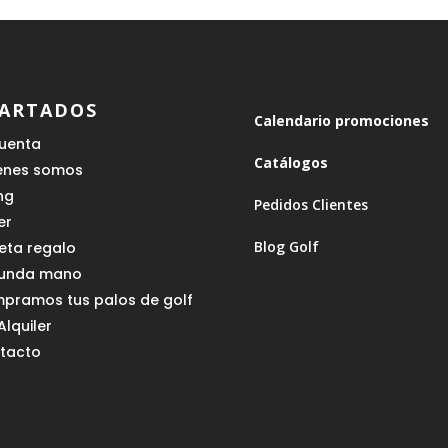
ARTADOS
Calendario promociones
cuenta
Catálogos
enes somos
ing
Pedidos Clientes
er
Blog Golf
jeta regalo
unda mano
pramos tus palos de golf
Alquiler
tacto