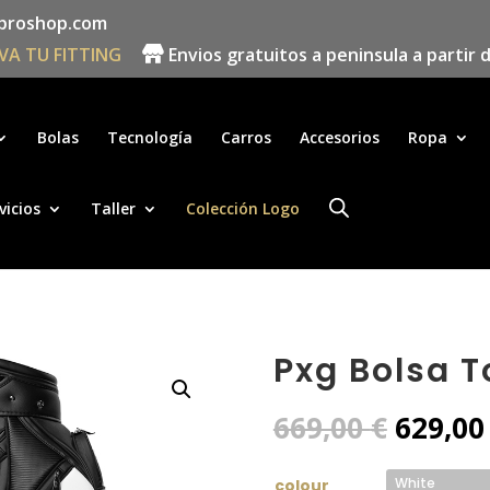
proshop.com
VA TU FITTING
Envios gratuitos a peninsula a partir 
Búsqueda
de
productos
Bolas
Tecnología
Carros
Accesorios
Ropa
vicios
Taller
Colección Logo
Pxg Bolsa T
El
669,00
€
629,0
precio
origin
colour