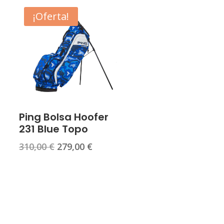
¡Oferta!
Ping Bolsa Hoofer
231 Blue Topo
El
El
310,00
€
279,00
€
precio
precio
original
actual
era:
es:
310,00 €.
279,00 €.