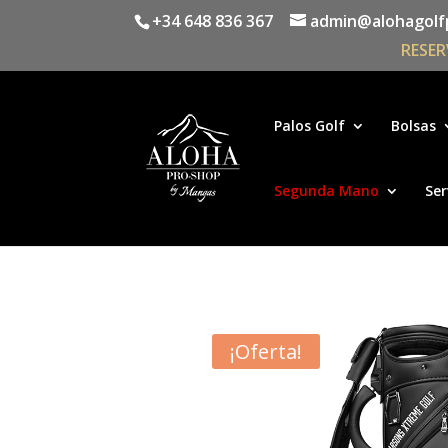
+34 648 836 367
admin@alohagolf
RESER
Palos Golf
Bolsas
Segunda Mano
Ser
¡Oferta!