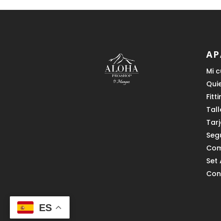
AP
Mi 
Qui
Fitt
Tall
Tar
Seg
Com
Set 
Con
ES