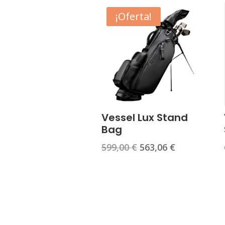
¡Oferta!
Vessel Lux Stand
Bag
El
El
599,00
€
563,06
€
precio
precio
original
actual
era:
es:
599,00 €.
563,06 €.