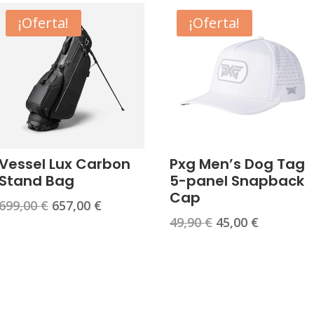
¡Oferta!
¡Oferta!
Vessel Lux Carbon
Pxg Men’s Dog Tag
Stand Bag
5-panel Snapback
Cap
El
El
699,00
€
657,00
€
El
El
49,90
€
45,00
€
precio
precio
precio
precio
original
actual
original
actual
era:
es:
era:
es:
699,00 €.
657,00 €.
49,90 €.
45,00 €.