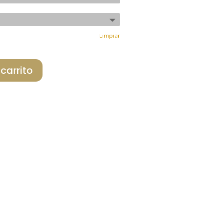
es:
€.
629,00 €.
Limpiar
 carrito