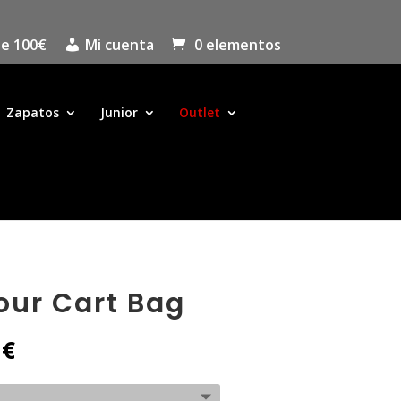
de 100€
Mi cuenta
0 elementos
Zapatos
Junior
Outlet
our Cart Bag
El
0
€
precio
al
actual