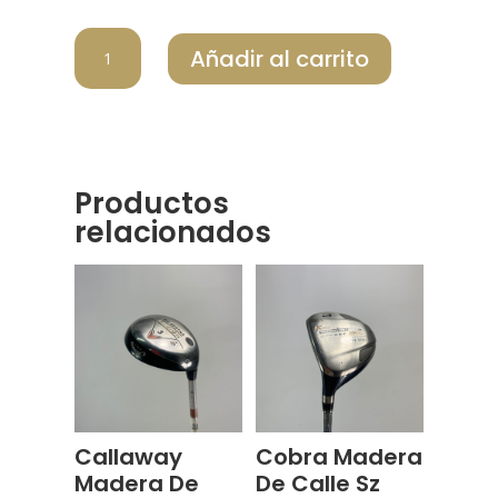
PING
Añadir al carrito
MADERA
DE
CALLE
ANSER
cantidad
Productos
relacionados
Callaway
Cobra Madera
Madera De
De Calle Sz