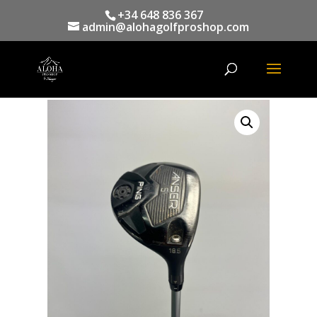
+34 648 836 367
admin@alohagolfproshop.com
Búsqueda
de
productos