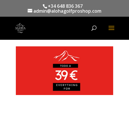
+34 648 836 367
admin@alohagolfproshop.com
Búsqueda
de
productos