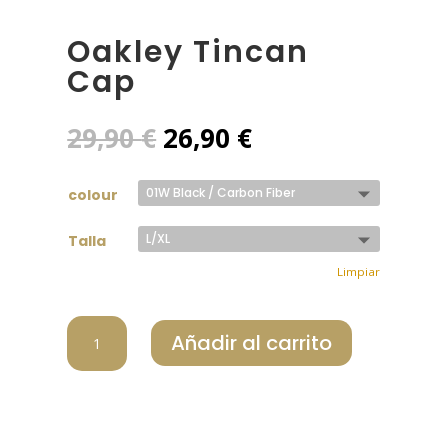
Oakley Tincan
Cap
El
El
29,90
€
26,90
€
precio
precio
original
actual
colour
era:
es:
29,90 €.
26,90 €.
Talla
Limpiar
Oakley
Añadir al carrito
Tincan
Cap
cantidad