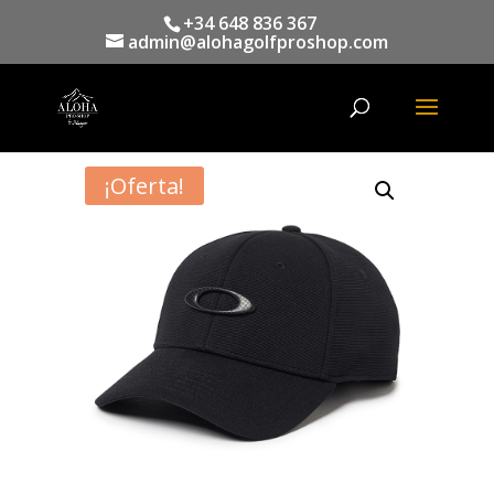
+34 648 836 367
admin@alohagolfproshop.com
Búsqueda
de
productos
¡Oferta!