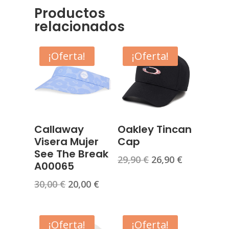
Productos
relacionados
¡Oferta!
¡Oferta!
Callaway
Oakley Tincan
Visera Mujer
Cap
See The Break
El
El
29,90
€
26,90
€
A00065
precio
precio
El
El
30,00
€
20,00
€
original
actual
precio
precio
era:
es:
original
actual
29,90 €.
26,90 €.
era:
es:
¡Oferta!
¡Oferta!