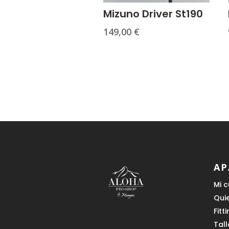
Mizuno Driver St190
149,00
€
AP
Mi 
Qui
Fitt
Tall