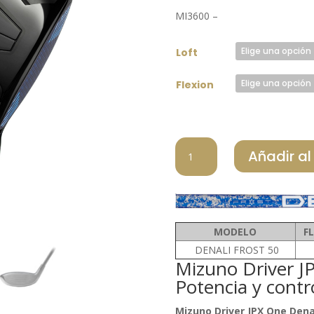
origin
MI3600 –
era:
660,00 
Loft
Flexion
MIZUNO
Añadir al
DRIVER
JPX
ONE
DENALI
FROST
MODELO
F
cantidad
DENALI FROST 50
Mizuno Driver JP
Potencia y contr
Mizuno Driver JPX One Denal