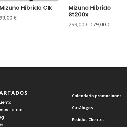
Mizuno Hibrido Clk
Mizuno Hibrido
St200x
99,00
€
El
El
259,00
€
179,00
€
precio
precio
original
actual
era:
es:
259,00 €.
179,00 
ARTADOS
Calendario promociones
cuenta
Catálogos
enes somos
ing
Pedidos Clientes
er