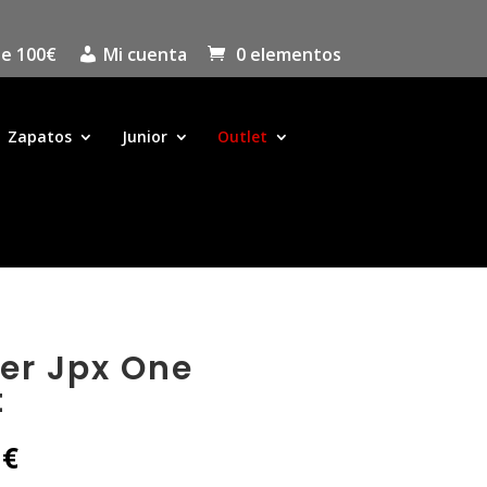
de 100€
Mi cuenta
0 elementos
Zapatos
Junior
Outlet
er Jpx One
t
El
0
€
precio