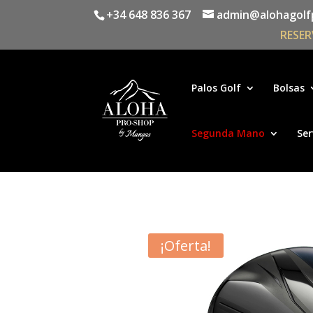
+34 648 836 367
admin@alohagolf
RESER
Palos Golf
Bolsas
Segunda Mano
Ser
¡Oferta!