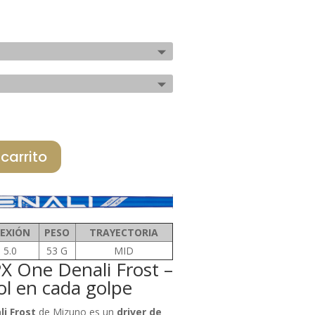
al
actual
es:
€.
595,00 €.
 carrito
LEXIÓN
PESO
TRAYECTORIA
5.0
53 G
MID
X One Denali Frost –
ol en cada golpe
i Frost
de
Mizuno
es un
driver de