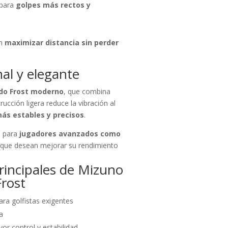
 para
golpes más rectos y
en
maximizar distancia sin perder
al y elegante
do Frost moderno
, que combina
rucción ligera reduce la vibración al
ás estables y precisos
.
o para
jugadores avanzados como
que desean mejorar su rendimiento
principales de Mizuno
Frost
ara golfistas exigentes
a
r control y estabilidad