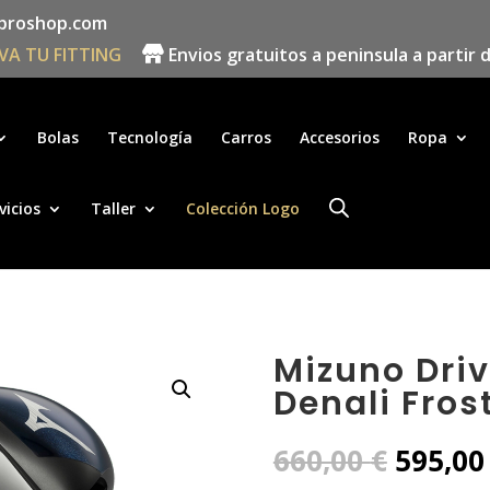
proshop.com
VA TU FITTING
Envios gratuitos a peninsula a partir 
Búsqueda
de
productos
Bolas
Tecnología
Carros
Accesorios
Ropa
vicios
Taller
Colección Logo
Mizuno Driv
Denali Fros
El
660,00
€
595,0
precio