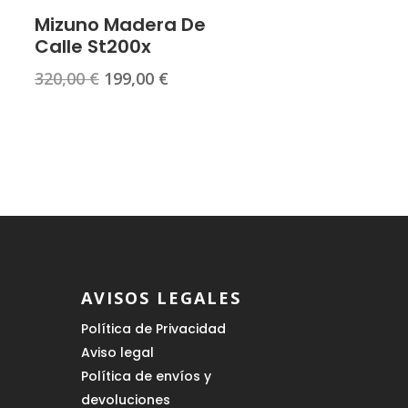
Mizuno Madera De
Calle St200x
El
El
320,00
€
199,00
€
precio
precio
original
actual
era:
es:
€.
320,00 €.
199,00 €.
AVISOS LEGALES
Política de Privacidad
Aviso legal
Política de envíos y
devoluciones