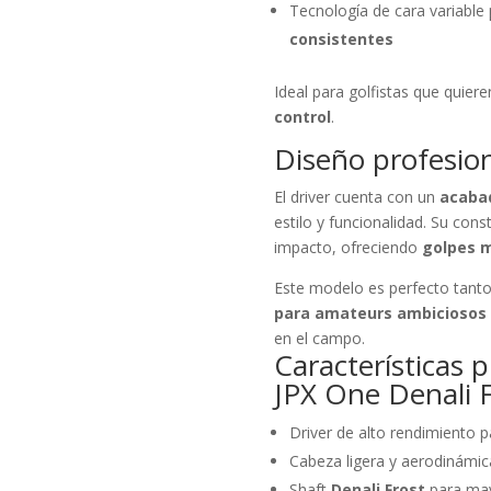
Tecnología de cara variable
consistentes
Ideal para golfistas que quier
control
.
Diseño profesion
El driver cuenta con un
acaba
estilo y funcionalidad. Su const
impacto, ofreciendo
golpes m
Este modelo es perfecto tant
para amateurs ambiciosos
en el campo.
Características 
JPX One Denali 
Driver de alto rendimiento p
Cabeza ligera y aerodinámic
Shaft
Denali Frost
para mayo