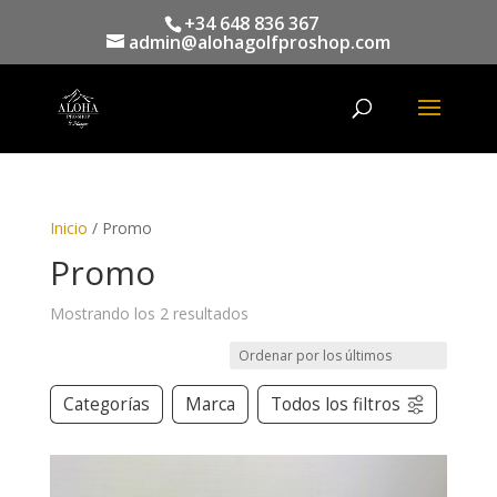
+34 648 836 367
admin@alohagolfproshop.com
Búsqueda
de
productos
Inicio
/ Promo
Promo
Mostrando los 2 resultados
Categorías
Marca
Todos los filtros