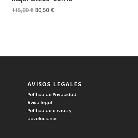
El
El
115,00
€
80,50
€
precio
precio
original
actual
era:
es:
115,00 €.
80,50 €.
AVISOS LEGALES
Política de Privacidad
Aviso legal
Política de envíos y
devoluciones