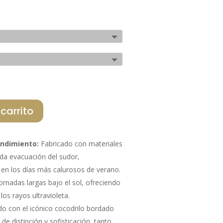
al
actual
es:
€.
84,00 €.
 carrito
endimiento:
Fabricado con materiales
ida evacuación del sudor,
en los días más calurosos de verano.
ornadas largas bajo el sol, ofreciendo
los rayos ultravioleta.
o con el icónico cocodrilo bordado
de distinción y sofisticación, tanto