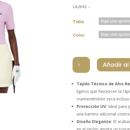
origin
LA2642 –
era:
120,00 
Talla
Color
LACOSTE
Añadir al
POLO
MUJER
PF0081
Tejido Técnico de Alto R
00
ligeros que favorecen la ráp
Z4H
manteniéndote seca incluso 
cantidad
Protección UV:
Ideal para j
una barrera adicional contra 
Diseño Elegante:
El acabad
en el pecho aporta un toque 