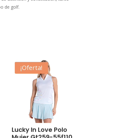
o de golf.
¡Oferta!
Lucky In Love Polo
Mujer Gt259-55f110