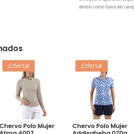
dentro como fuera del camp
onados
¡Oferta!
¡Oferta!
Chervo Polo Mujer
Chervo Polo Mujer
Atma 4007
Addisabeba 070a