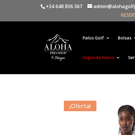
+34 648 836 367
admin@alohagolf
RESER
Palos Golf
Bolsas
Segunda Mano
Ser
¡Oferta!