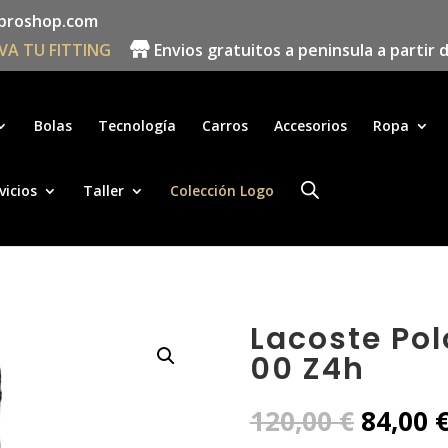
proshop.com
VA TU FITTING
Envios gratuitos a peninsula a partir 
Búsqueda
de
productos
Bolas
Tecnología
Carros
Accesorios
Ropa
vicios
Taller
Colección Logo
Lacoste Pol
00 Z4h
El
120,00
€
84,00
precio