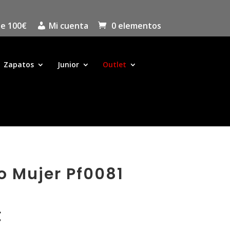
de 100€
Mi cuenta
0 elementos
Zapatos
Junior
Outlet
o Mujer Pf0081
El
€
precio