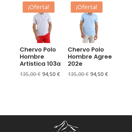
era:
es:
era:
es:
¡Oferta!
¡Oferta!
65,00 €.
58,50 €.
54,90 €.
49,41 €.
Chervo Polo
Chervo Polo
Hombre
Hombre Agree
Artistica 103a
202e
El
El
El
El
135,00
€
94,50
€
135,00
€
94,50
€
precio
precio
precio
precio
original
actual
original
actual
era:
es:
era:
es:
135,00 €.
94,50 €.
135,00 €.
94,50 €.