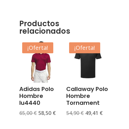
Productos
relacionados
¡Oferta!
¡Oferta!
Adidas Polo
Callaway Polo
Hombre
Hombre
Iu4440
Tornament
El
El
El
El
65,00
€
58,50
€
54,90
€
49,41
€
precio
precio
precio
precio
original
actual
original
actual