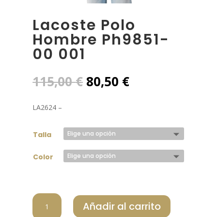
Lacoste Polo
Hombre Ph9851-
00 001
El
El
115,00
€
80,50
€
precio
precio
original
actual
LA2624 –
era:
es:
115,00 €.
80,50 €.
Talla
Color
LACOSTE
Añadir al carrito
POLO