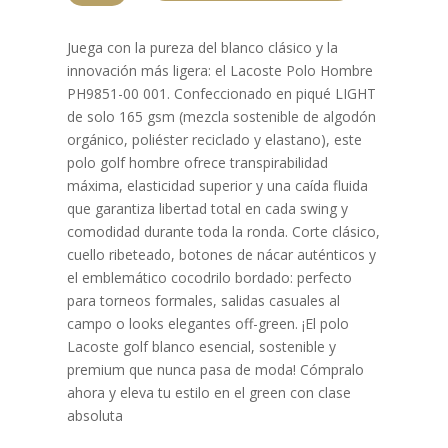
HOMBRE
PH9851-
Juega con la pureza del blanco clásico y la
00
innovación más ligera: el Lacoste Polo Hombre
001
PH9851-00 001. Confeccionado en piqué LIGHT
cantidad
de solo 165 gsm (mezcla sostenible de algodón
orgánico, poliéster reciclado y elastano), este
polo golf hombre ofrece transpirabilidad
máxima, elasticidad superior y una caída fluida
que garantiza libertad total en cada swing y
comodidad durante toda la ronda. Corte clásico,
cuello ribeteado, botones de nácar auténticos y
el emblemático cocodrilo bordado: perfecto
para torneos formales, salidas casuales al
campo o looks elegantes off-green. ¡El polo
Lacoste golf blanco esencial, sostenible y
premium que nunca pasa de moda! Cómpralo
ahora y eleva tu estilo en el green con clase
absoluta