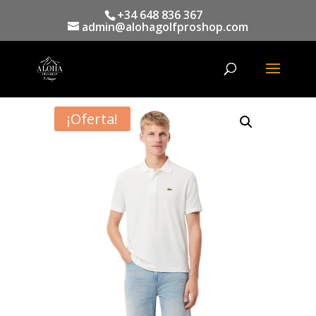
+34 648 836 367
admin@alohagolfproshop.com
Búsqueda
de
productos
¡Oferta!