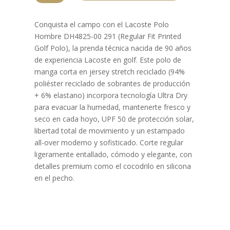
HOMBRE
DH4825-
Conquista el campo con el Lacoste Polo
00
Hombre DH4825-00 291 (Regular Fit Printed
291
Golf Polo), la prenda técnica nacida de 90 años
cantidad
de experiencia Lacoste en golf. Este polo de
manga corta en jersey stretch reciclado (94%
poliéster reciclado de sobrantes de producción
+ 6% elastano) incorpora tecnología Ultra Dry
para evacuar la humedad, mantenerte fresco y
seco en cada hoyo, UPF 50 de protección solar,
libertad total de movimiento y un estampado
all-over moderno y sofisticado. Corte regular
ligeramente entallado, cómodo y elegante, con
detalles premium como el cocodrilo en silicona
en el pecho.