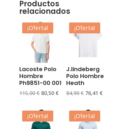
Productos
relacionados
¡Oferta!
¡Oferta!
Lacoste Polo
J.lindeberg
Hombre
Polo Hombre
Ph9851-00 001
Heath
El
El
El
El
115,00
€
80,50
€
84,90
€
76,41
€
precio
precio
precio
precio
original
actual
original
actual
era:
es:
era:
es:
¡Oferta!
¡Oferta!
115,00 €.
80,50 €.
84,90 €.
76,41 €.