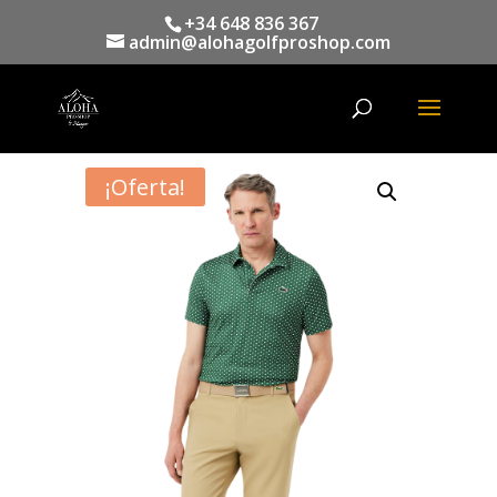
+34 648 836 367
admin@alohagolfproshop.com
Búsqueda
de
productos
¡Oferta!