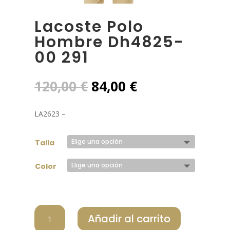
Lacoste Polo
Hombre Dh4825-
00 291
El
El
120,00
€
84,00
€
precio
precio
original
actual
LA2623 –
era:
es:
120,00 €.
84,00 €.
Talla
Color
LACOSTE
Añadir al carrito
POLO