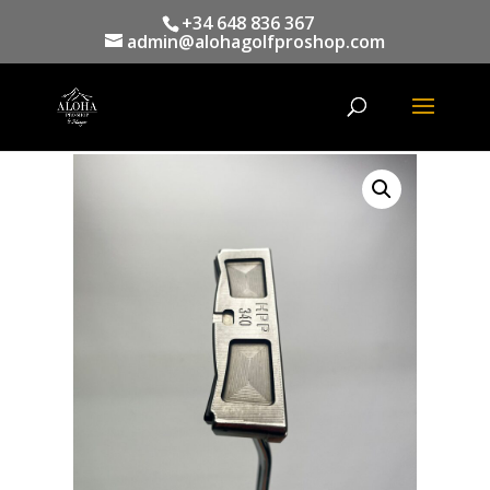
+34 648 836 367
admin@alohagolfproshop.com
Búsqueda
de
productos