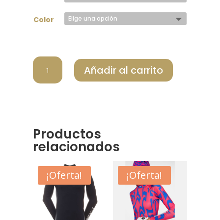
Color
JLINDEBERG
Añadir al carrito
VESTIDO
MUJER
KRISSI
JLGWSD14588_6855
cantidad
Productos
relacionados
¡Oferta!
¡Oferta!