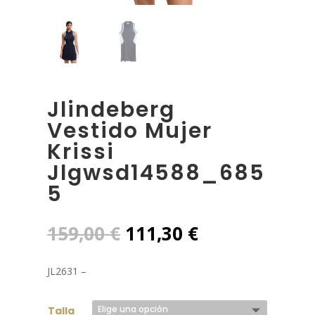
Jlindeberg
Vestido Mujer
Krissi
Jlgwsd14588_685
5
El
El
159,00
€
111,30
€
precio
precio
original
actual
JL2631 –
era:
es:
159,00 €.
111,30 €.
Talla