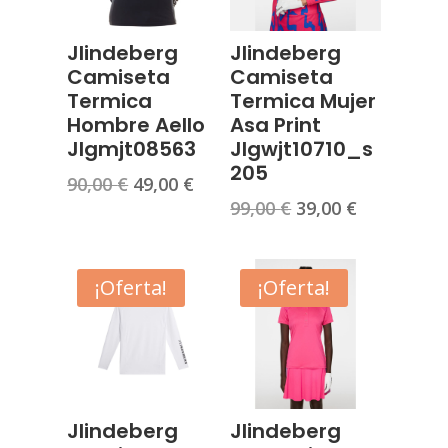
Jlindeberg
Jlindeberg
Camiseta
Camiseta
Termica
Termica Mujer
Hombre Aello
Asa Print
Jlgmjt08563
Jlgwjt10710_s
205
El
El
90,00
€
49,00
€
El
El
99,00
€
39,00
€
precio
precio
precio
precio
original
actual
original
actual
era:
es:
era:
es:
¡Oferta!
¡Oferta!
90,00 €.
49,00 €.
99,00 €.
39,00 €.
Jlindeberg
Jlindeberg