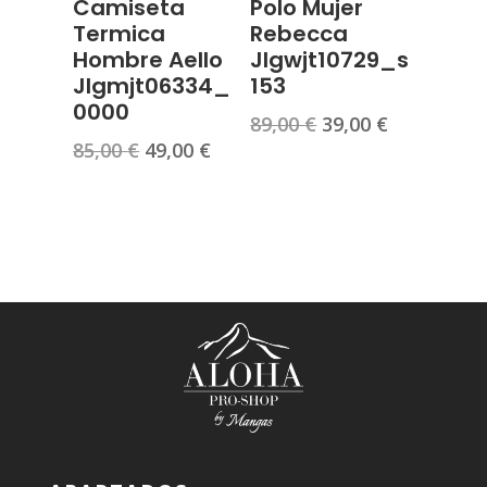
Camiseta
Polo Mujer
Termica
Rebecca
Hombre Aello
Jlgwjt10729_s
Jlgmjt06334_
153
0000
El
El
89,00
€
39,00
€
El
El
85,00
€
49,00
€
precio
precio
precio
precio
original
actual
original
actual
era:
es:
era:
es:
89,00 €.
39,00 €.
85,00 €.
49,00 €.