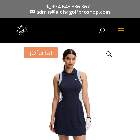
+34 648 836 367
admin@alohagolfproshop.com
Búsqueda
de
productos
¡Oferta!