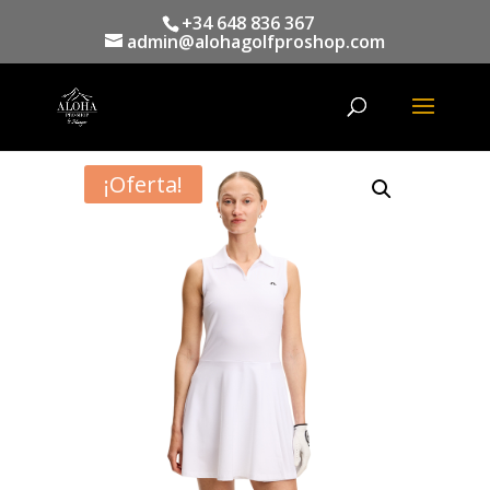
+34 648 836 367
admin@alohagolfproshop.com
Búsqueda
de
productos
¡Oferta!