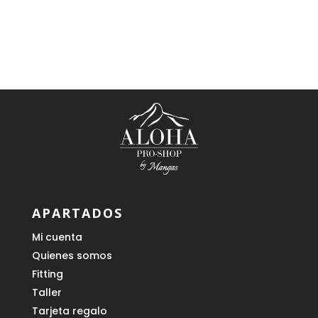
precio
precio
precio
precio
original
actual
original
actual
era:
es:
era:
es:
149,00 €.
59,00 €.
139,00 €.
59,00 €.
APARTADOS
Mi cuenta
Quienes somos
Fitting
Taller
Tarjeta regalo