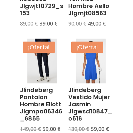
Jlgwjt10729_s
Hombre Aello
153
Jlgmjt08563
El
El
El
El
89,00
€
39,00
€
90,00
€
49,00
€
precio
precio
precio
precio
original
actual
original
actual
era:
es:
era:
es:
¡Oferta!
¡Oferta!
89,00 €.
39,00 €.
90,00 €.
49,00 €.
Jlindeberg
Jlindeberg
Pantalon
Vestido Mujer
Hombre Ellott
Jasmin
Jlgmpa06346
Jlgwsd10847_
_6855
o516
El
El
El
El
149,00
€
59,00
€
139,00
€
59,00
€