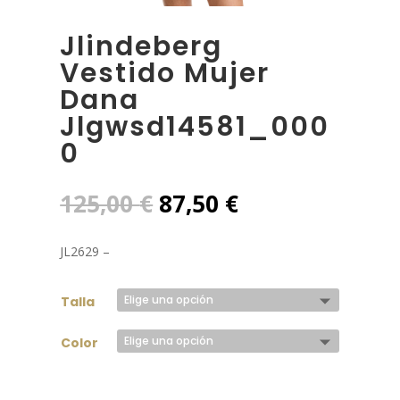
Jlindeberg
Vestido Mujer
Dana
Jlgwsd14581_000
0
El
El
125,00
€
87,50
€
precio
precio
original
actual
JL2629 –
era:
es:
125,00 €.
87,50 €.
Talla
Color