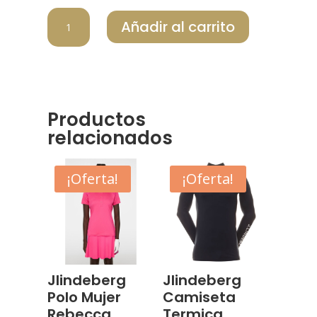
JLINDEBERG
Añadir al carrito
VESTIDO
MUJER
DANA
JLGWSD14581_0000
cantidad
Productos
relacionados
¡Oferta!
¡Oferta!
Jlindeberg
Jlindeberg
Polo Mujer
Camiseta
Rebecca
Termica