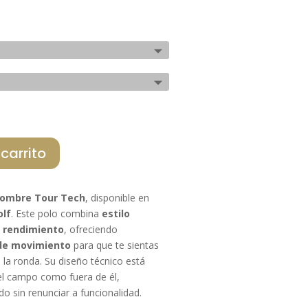
al
actual
es:
€.
59,00 €.
 carrito
Hombre Tour Tech
, disponible en
olf
. Este polo combina
estilo
 rendimiento
, ofreciendo
d de movimiento
para que te sientas
la ronda. Su diseño técnico está
el campo como fuera de él,
o sin renunciar a funcionalidad.