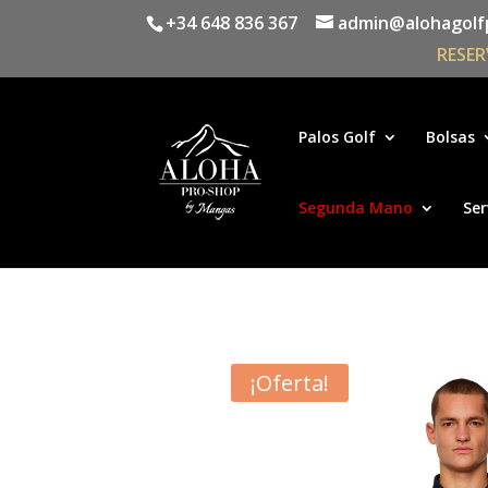
+34 648 836 367
admin@alohagolf
RESER
Palos Golf
Bolsas
Segunda Mano
Ser
¡Oferta!