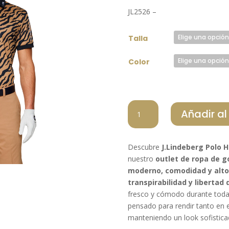
origin
JL2526 –
era:
105,00 
Talla
Color
JLINDEBERG
Añadir al
POLO
HOMBRE
TOUR
Descubre
J.Lindeberg Polo 
TECH
nuestro
outlet de ropa de g
E379
moderno, comodidad y alto
cantidad
transpirabilidad y liberta
fresco y cómodo durante toda 
pensado para rendir tanto en 
manteniendo un look sofisticad