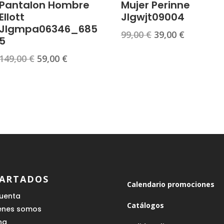
Pantalon Hombre
Mujer Perinne
Ellott
Jlgwjt09004
Jlgmpa06346_685
El
El
99,00
€
39,00
€
5
precio
precio
El
El
149,00
€
59,00
€
original
actual
precio
precio
era:
es:
original
actual
99,00 €.
39,00 €.
era:
es:
149,00 €.
59,00 €.
ARTADOS
Calendario promociones
cuenta
Catálogos
enes somos
ing