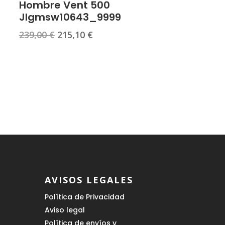
Hombre Vent 500
Jlgmsw10643_9999
El
El
239,00
€
215,10
€
precio
precio
original
actual
era:
es:
239,00 €.
215,10 €.
AVISOS LEGALES
Política de Privacidad
Aviso legal
Política de envíos y