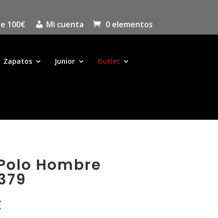
de 100€
Mi cuenta
0 elementos
Zapatos
Junior
Outlet
 Polo Hombre
379
El
€
precio