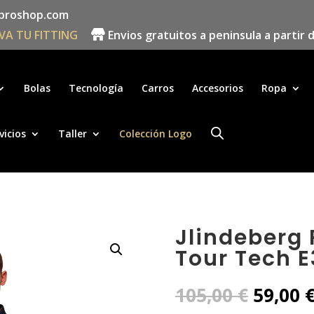
proshop.com
VA TU FITTING
Envios gratuitos a peninsula a partir 
Búsqueda
de
productos
Bolas
Tecnología
Carros
Accesorios
Ropa
vicios
Taller
Colección Logo
Jlindeberg
Tour Tech E
El
105,00
€
59,00
precio