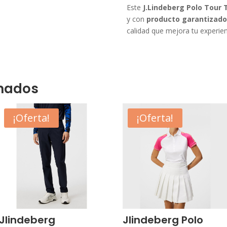
Este
J.Lindeberg Polo Tour 
y con
producto garantizado
calidad que mejora tu experienc
onados
¡Oferta!
¡Oferta!
Jlindeberg
Jlindeberg Polo