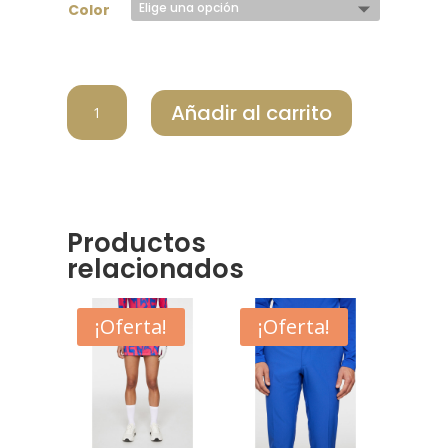
Color
JLINDEBERG
Añadir al carrito
CINTURON
MUJER
BETSY
GWAC12162
6855
cantidad
Productos
relacionados
¡Oferta!
¡Oferta!