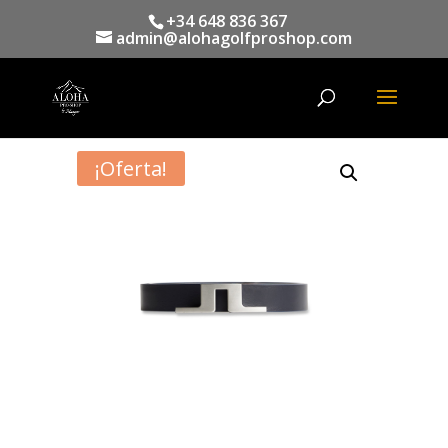
+34 648 836 367
admin@alohagolfproshop.com
Búsqueda
de
productos
¡Oferta!