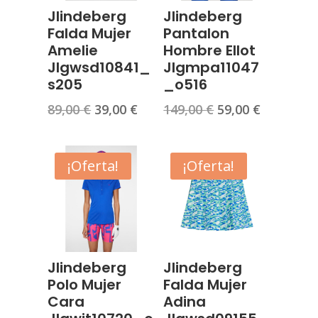
Jlindeberg
Jlindeberg
Falda Mujer
Pantalon
Amelie
Hombre Ellot
Jlgwsd10841_
Jlgmpa11047
s205
_o516
El
El
El
El
89,00
€
39,00
€
149,00
€
59,00
€
precio
precio
precio
precio
original
actual
original
actual
era:
es:
era:
es:
¡Oferta!
¡Oferta!
89,00 €.
39,00 €.
149,00 €.
59,00 €.
Jlindeberg
Jlindeberg
Polo Mujer
Falda Mujer
Cara
Adina