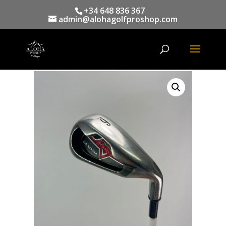
+34 648 836 367
admin@alohagolfproshop.com
Búsqueda
de
productos