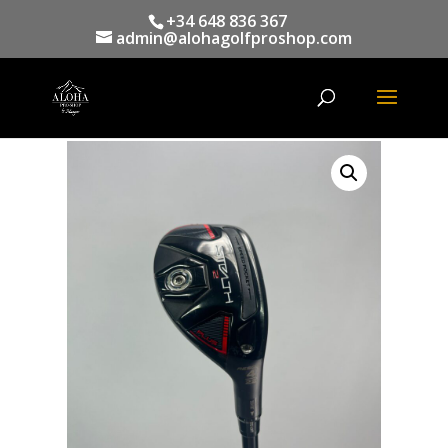
+34 648 836 367
admin@alohagolfproshop.com
Búsqueda
de
productos