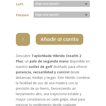
Loft
Flexion
TAYLOR
Añadir al carrito
MADE
HIBRIDO
STEALTH
Descubre
TaylorMade Híbrido Stealth 2
2
Plus
, un
palo de segunda mano
disponible en
PLUS
nuestro
outlet de golf
diseñado para ofrecer
cantidad
potencia, versatilidad y control
desde
distancias medias y largas. Este híbrido combina
la facilidad de uso de una madera con la
precisión de un hierro, favoreciendo un
lanzamiento alto, una trayectoria estable y
mayor consistencia en cada golpe, ideal para
mejorar tu rendimiento desde cualquier