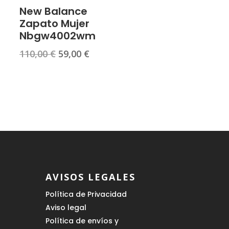
New Balance
Zapato Mujer
Nbgw4002wm
El
El
110,00
€
59,00
€
precio
precio
original
actual
era:
es:
110,00 €.
59,00 €.
AVISOS LEGALES
Política de Privacidad
Aviso legal
Política de envíos y