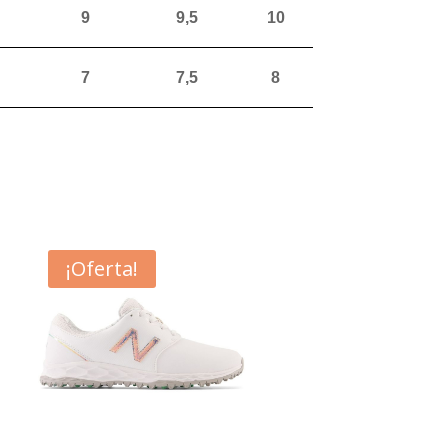
9
9,5
10
7
7,5
8
¡Oferta!