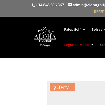
+34 648 836 367
admin@alohagolf
RESER
Palos Golf
Bolsas
Segunda Mano
Ser
¡Oferta!