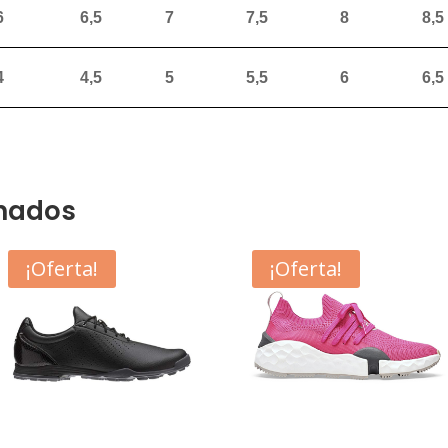
6
6,5
7
7,5
8
8,5
4
4,5
5
5,5
6
6,5
onados
¡Oferta!
¡Oferta!