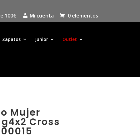
de 100€
Mi cuenta
0 elementos
Zapatos
Junior
Outlet
to Mujer
Mg4x2 Cross
000015