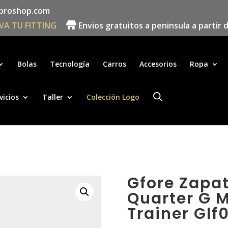
proshop.com
VA TU FITTING
Envios gratuitos a peninsula a partir 
Búsqueda
de
productos
Bolas
Tecnología
Carros
Accesorios
Ropa
vicios
Taller
Colección Logo
Gfore Zapa
Quarter G 
Trainer Glf