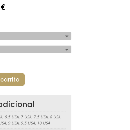
El
0
€
precio
al
actual
es:
€.
143,40 €.
 carrito
adicional
A, 6.5 USA, 7 USA, 7.5 USA, 8 USA,
USA, 9 USA, 9.5 USA, 10 USA