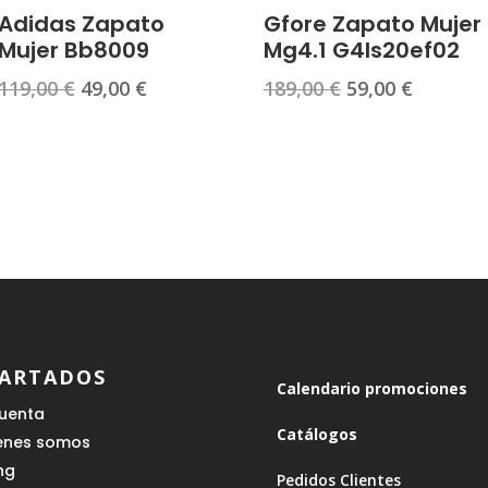
Adidas Zapato
Gfore Zapato Mujer
Mujer Bb8009
Mg4.1 G4ls20ef02
El
El
El
El
119,00
€
49,00
€
189,00
€
59,00
€
precio
precio
precio
precio
original
actual
original
actual
era:
es:
era:
es:
119,00 €.
49,00 €.
189,00 €.
59,00 €.
ARTADOS
Calendario promociones
cuenta
Catálogos
enes somos
ing
Pedidos Clientes