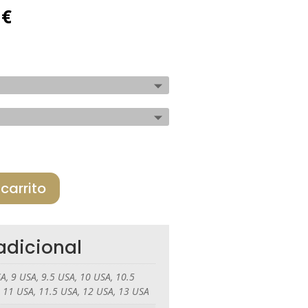
El
0
€
precio
al
actual
es:
€.
143,40 €.
 carrito
adicional
A, 9 USA, 9.5 USA, 10 USA, 10.5
 11 USA, 11.5 USA, 12 USA, 13 USA