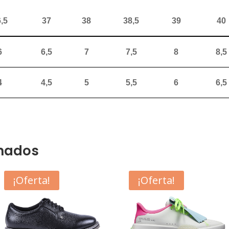
,5
37
38
38,5
39
40
6
6,5
7
7,5
8
8,5
4
4,5
5
5,5
6
6,5
onados
¡Oferta!
¡Oferta!