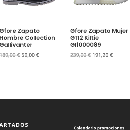
Gfore Zapato
Gfore Zapato Mujer
Hombre Collection
G112 Kiltie
Gallivanter
Glf000089
El
El
El
El
189,00
€
59,00
€
239,00
€
191,20
€
precio
precio
precio
precio
original
actual
original
actual
era:
es:
era:
es:
189,00 €.
59,00 €.
239,00 €.
191,20 
ARTADOS
Calendario promociones