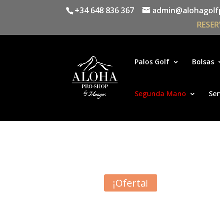
+34 648 836 367
admin@alohagolf
RESER
Palos Golf
Bolsas
Segunda Mano
Ser
¡Oferta!