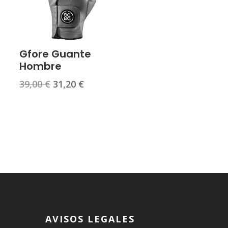
Gfore Guante
Hombre
El
El
39,00
€
31,20
€
precio
precio
original
actual
era:
es:
39,00 €.
31,20 €.
€.
AVISOS LEGALES