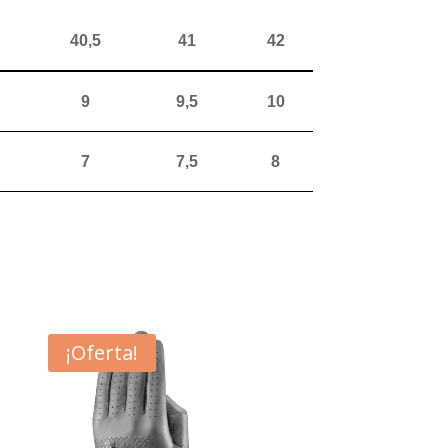
40,5
41
42
9
9,5
10
7
7,5
8
¡Oferta!