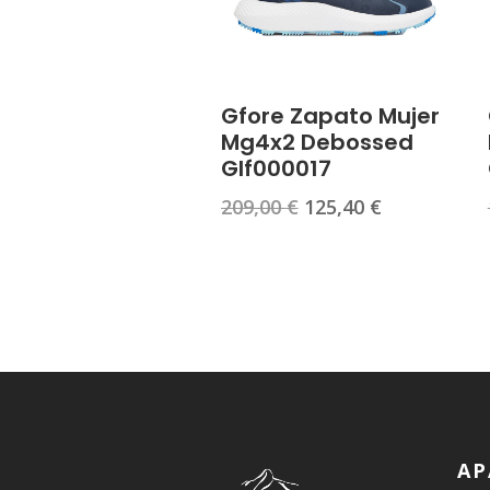
Gfore Zapato Mujer
Mg4x2 Debossed
Glf000017
El
El
209,00
€
125,40
€
precio
precio
original
actual
era:
es:
209,00 €.
125,40 €.
AP