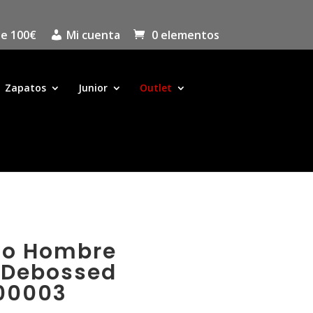
de 100€
Mi cuenta
0 elementos
Zapatos
Junior
Outlet
to Hombre
r Debossed
00003