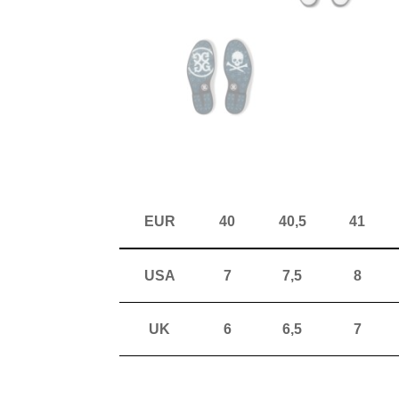
EUR
40
40,5
41
USA
7
7,5
8
UK
6
6,5
7