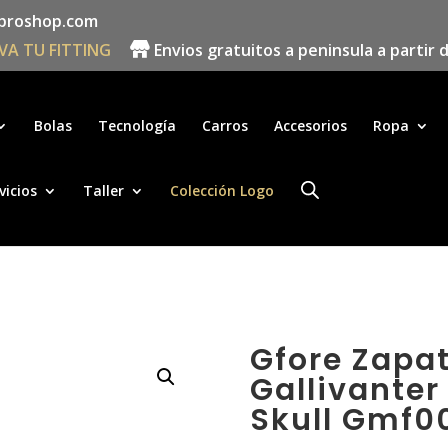
proshop.com
VA TU FITTING
Envios gratuitos a peninsula a partir 
Búsqueda
de
productos
Bolas
Tecnología
Carros
Accesorios
Ropa
vicios
Taller
Colección Logo
Gfore Zapa
Gallivante
Skull Gmf0